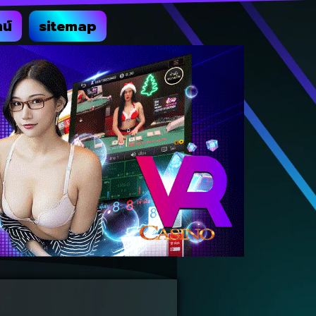
น์
sitemap