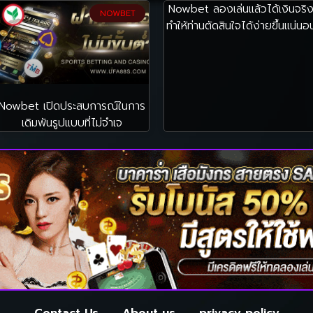
Nowbet ลองเล่นแล้วได้เงินจริ
NOWBET
ทำให้ท่านตัดสินใจได้ง่ายขึ้นแน่นอ
Nowbet เปิดประสบการณ์ในการ
เดิมพันรูปแบบที่ไม่จำเจ
Contact Us
About us
privacy policy