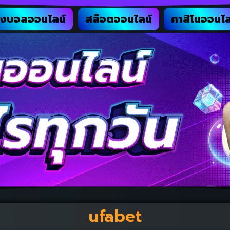
งบอลออนไลน์
สล็อตออนไลน์
คาสิโนออนไล
ufabet