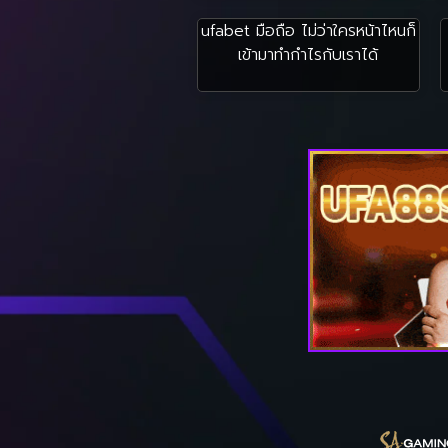
ufabet มือถือ ไม่ว่าใครหน้าไหนก็
เข้ามาทำกำไรกับเราได้