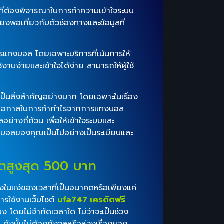
ัยที่ต้องพิจารณาในการทำความเข้าใจระบบ
ียงพอเกี่ยวกับตัวช่องทางและข้อมูลที่
รแทงบอล โดยเฉพาะบริการที่เน้นการให้
านง่ายและเข้าใจได้ง่าย สามารถให้ผู้ใช้
ป็นสิ่งสำคัญอย่างมาก โดยเฉพาะในเรื่อง
ละเพิ่มโอกาสในการทำกำไรจากการแทงบอล
างถี่ถ้วน เพื่อให้เข้าใจระบบและ
รแทงบอลของคุณเป็นไปอย่างเป็นระเบียบและ
ดิตสูงสุด 500 บาท
ะมองในแง่ของเวลาที่เป็นอนาคตหรือเพียงแค่
ารใช้งานเว็บไซต์
ufa747 เครดิตฟรี
มง โดยไม่จำกัดเวลาใด ไม่ว่าจะเป็นช่วง
ังนั้นไม่ต้องกังวลหรือห่วงเรื่องของ