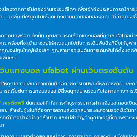
งเนื่องจากการไม่ต้องผ่านเอเยนต์ใดๆ เพื่อเข้าถึงประสบการณ์การ
ุกเกม ทุกลีก มีให้คุณได้เลือกแทงตามความชอบของคุณ ไม่ว่าคุณจ
ขาดตกบกพร่อง ดังนั้น คุณสามารถเลือกแทงบอลที่คุณสนใจได้อย่างเต็มท
ุณพร้อมที่จะเข้ามาช่วยให้คุณสนุกไปกับการเดิมพันสิ่งที่ยิ่งให้ยูฟ่
่าคุณจะมีทุนใหญ่หรือเล็ก คุณสามารถเริ่มต้นการเดิมพันได้ตั้งแต่เพี
งเล่นใหม่
เว็บแทงบอล ufabet ผ่านเว็บตรงอันดับ
้คุณความเสมอภาคเต็มที่ โอกาสการเดิมพันที่หลากหลาย และการบริ
ุณสามารถเริ่มต้นการแทงบอลและมีสิ่งสนุกสนานร่วมกับโอกาสทางการเงิ
 เครดิตฟรี
นั้นเสนอให้ ทั้งการทำธุรกรรมการฝากเงินและถอนเงิน
คอย สำหรับผู้เล่นที่ต้องการความสะดวกสบายและความรวดเร็วในการ
ทำได้อย่างไม่ยากลำบาก และไม่สำคัญว่าคุณจะอยู่ที่ใด เพราะระบ
ลา
รับความนิยมอย่างสูง และมีการบริการที่มีคุณภาพระดับหนึ่งในประเ