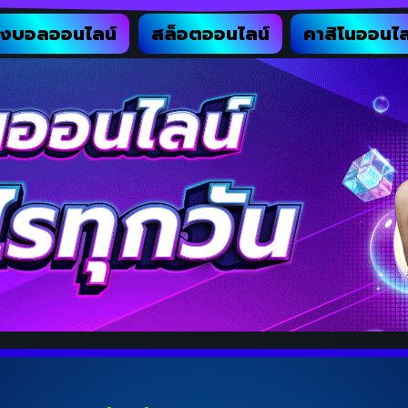
งบอลออนไลน์
สล็อตออนไลน์
คาสิโนออนไล