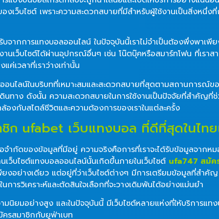
ของเว็บไซต์ เพราะความสะดวกสบายที่มีสำหรับผู้ใช้งานเป็นสิ่งหนึ่งท
รับจากการแทงบอลออนไลน์ ในปัจจุบันนี้เราไม่จำเป็นต้องพึ่งพาเพี
ช้งานเว็บไซต์ได้ผ่านอุปกรณ์อื่นๆ เช่น โน๊ตบุ๊คหรือสมาร์ทโฟน ที
่เวลาที่เราว่างเท่านั้น
นไลน์ในบริบทที่เหมาะสมและสะดวกสบายที่สุดตามสถานการณ์ของเร
ารเดินทาง ดังนั้น ความสะดวกสบายในการใช้งานเป็นปัจจัยที่สำคัญที
องกับสไตล์ชีวิตและความต้องการของเราในแต่ละครั้ง
ชิก ufabet เว็บแทงบอล ที่ดีที่สุดในไทย
้อจำกัดของข้อมูลที่มีอยู่ ความจริงคือการที่เราจะได้รับข้อมูลจากหม
านเว็บไซต์แทงบอลออนไลน์นั้นเกิดขึ้นภายในเว็บไซต์
ufa747 สมัค
พียงอย่างเดียว แต่อยู่ที่ว่าเว็บไซต์ต่างๆ มีการเตรียมข้อมูลที่สำ
ช้ในการวิเคราะห์และตัดสินใจเลือกที่จะวางเดิมพันได้อย่างแม่นยำ
วามนิยมอย่างสูง และในปัจจุบันนี้ มีเว็บไซต์หลายแห่งที่ให้บริกา
สมัครสมาชิกกับยูฟ่าเบท