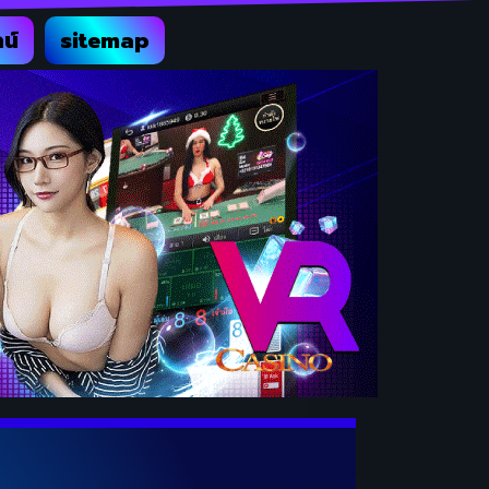
น์
sitemap