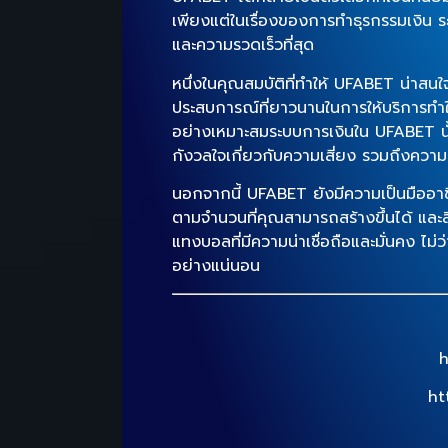
เพียงแต่ในเรื่องของการทำธุรกรรมเงิน ระ
และความรวดเร็วที่สุด
หนึ่งในคุณสมบัติที่ทำให้ UFABET น่าสนใจ
ประสบการณ์ที่ยาวนานในการให้บริการทำ
อย่างเหมาะสมระบบการเงินใน UFABET นั
กังวลใจเกี่ยวกับความเสี่ยง รวมถึงคว
นอกจากนี้ UFABET ยังมีความเป็นมืออาชี
ตามจำนวนที่คุณสามารถสร้างขึ้นได้ และสิ
แทงบอลที่มีความน่าเชื่อถือและมั่นคง ไม
อย่างแน่นอน
h
ht