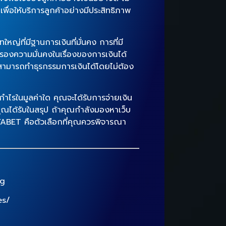
พื่อให้บริการลูกค้าอย่างมีประสิทธิภาพ
หญ่ที่มีฐานการเงินที่มั่นคง การที่มี
รองความมั่นคงในเรื่องของการเงินได้
ามารถทำธุรกรรมการเงินได้โดยไม่ต้อง
ำไรในมูลค่าใด คุณจะได้รับการจ่ายเงิน
่คุณได้รับในสรุป ถ้าคุณกำลังมองหาเว็บ
์ UFABET คือตัวเลือกที่คุณควรพิจารณา
ng
es/