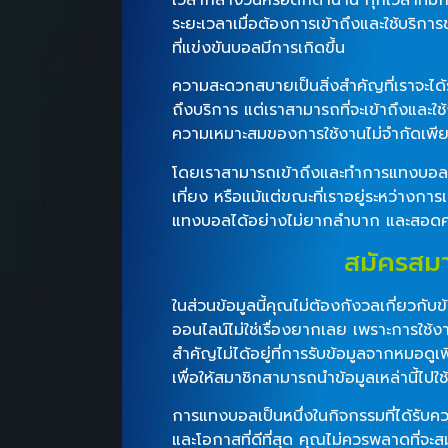
ระยะเวลาเมื่อต้องการเข้าถึงและใช้บริการ
ที่แข่งขันบอลมีการเกิดขึ้น
ความสะดวกสบายเป็นสิ่งสำคัญที่เราจะได้
ถึงบริการ แต่เราสามารถที่จะเข้าถึงและใ
ความเหมาะสมของการใช้งานไม่จำกัดเพียงแค
โดยเราสามารถเข้าถึงและทำการแทงบอลออ
เที่ยง หรือแม้แต่ขณะที่เราอยู่ระหว่างก
แทงบอลได้อย่างไม่ยากลำบาก และสอดคล้
สมัครสมา
ในส่วนข้อมูลนี้คุณไม่ต้องกังวลเกี่ยวกับข
ออนไลน์ไม่ใช่เรื่องยากเลย เพราะการใช้ง
สำคัญไม่ได้อยู่ที่การรับข้อมูลจากหมอดูเ
เพื่อให้สมาชิกสามารถนำข้อมูลเหล่านี้ไปใ
การแทงบอลเป็นหนึ่งในกิจกรรมที่ได้รับค
และโอกาสที่ดีที่สุด คุณไม่ควรพลาดที่จะ