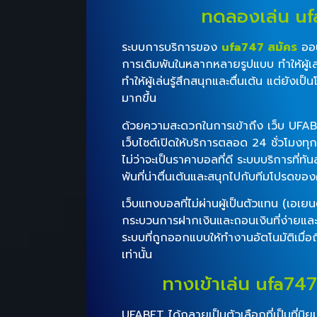
ทดลองเล่น ufa
ระบบการบริการของ
ufa747 สมัคร
ออน
การเดิมพันในหลากหลายรูปแบบ ทำให้ผู้
ทำให้ผู้เล่นรู้สึกสนุกและตื่นเต้น แต่ยั
มากขึ้น
ด้วยความสะดวกในการเข้าถึง เว็บ UFABET
เว็บไซต์เปิดให้บริการตลอด 24 ชั่วโมงท
ไม่ว่าจะเป็นราคาบอลที่ดี ระบบบริการที
พันที่น่าตื่นเต้นและสนุกไปกับทีมโปรดของค
เว็บแทงบอลที่ไม่ผ่านผู้เป็นตัวแทน (เ
กระบวนการฝากเงินและถอนเงินที่ง่ายและรว
ระบบที่ถูกออกแบบให้ทำงานอัตโนมัติเมื่อ
เท่านั้น
ทางเข้าเล่น ufa747
UFABET ได้กลายเป็นตัวเลือกที่เป็นที่น