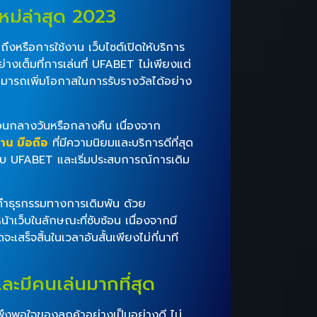
หม่ล่าสุด 2023
ึงหรือการใช้งาน เว็บไซต์เปิดให้บริการ
เต็มที่การเล่นที่ UFABET ไม่เพียงแต่
็สามารถเพิ่มโอกาสในการรับรางวัลได้อย่าง
นตอนกลางวันหรือกลางคืน เนื่องจาก
าน มือถือ
ที่มีความนิยมและบริการดีที่สุด
กกับ UFABET และเริ่มประสบการณ์การเดิม
รทำธุรกรรมทางการเดิมพัน ด้วย
าเว็บในลักษณะที่ซับซ้อน เนื่องจากมี
ร็จสิ้นในเวลาอันสั้นเพียงไม่กี่นาที
ละมีคนเล่นมากที่สุด
ึงพอใจของลูกค้าอย่างเป็นอย่างดี ไม่