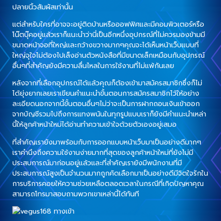
ปลายนิ้วสัมผัสเท่านั้น
แต่สำหรับใครที่อาจจะอยู่ติดบ้านหรือออฟฟิศและมีคอมพิวเตอร์หรือ
โน๊ตบุ๊คอยู่แล้วเราก็แนะนำว่านี่เป็นอีกหนึ่งอุปกรณ์ที่ไม่ควรมองข้ามมี
ขนาดหน้าจอที่ใหญ่และกว้างขวางมากๆคุณจะได้เห็นหน้าเว็บแบบที่
ใหญ่จุใจไม่ต้องไปเล็งอ่านตัวหนังสือที่มีขนาดเล็กเหมือนกับอุปกรณ์
อื่นๆที่สำคัญยังมีความลื่นไหลในการใช้งานที่ไม่แพ้กันเลย
หลังจากที่เลือกอุปกรณ์ได้แล้วคุณก็ต้องเข้ามาสมัครสมาชิกซึ่งก็ไม่
ได้ยุ่งยากเลยเราเขียนคำแนะนำขั้นตอนการสมัครสมาชิกไว้ให้อย่าง
ละเอียดนอกจากนี้ขั้นตอนอื่นๆไม่ว่าจะเป็นการฝากถอนเงินเข้าออก
จากบัญชีรวมไปถึงการแทงพนันในทุกรูปแบบเราก็ยังมีคำแนะนำเหล่า
นี้ให้ลูกค้าหน้าใหม่ได้อ่านทำความเข้าใจด้วยตัวเองอยู่เสมอ
ที่สำคัญเรายังมาพร้อมกับการออกแบบหน้าเว็บมาเป็นอย่างดีมากๆ
เราคำนึงถึงความใช้งานง่ายมากที่สุดของลูกค้าหน้าใหม่ที่ยังไม่มี
ประสบการณ์มาก่อนอยู่แล้วและที่สำคัญเรายังมีพนักงานที่มี
ประสบการณ์สูงเป็นจำนวนมากถูกคัดเลือกมาเป็นอย่างดีมีจิตใจรักใน
การบริการคอยให้ความช่วยเหลือตลอดเวลาในกรณีที่เกิดปัญหาคุณ
สามารถโทรมาสอบถามพวกเขาเหล่านี้ได้ทันที