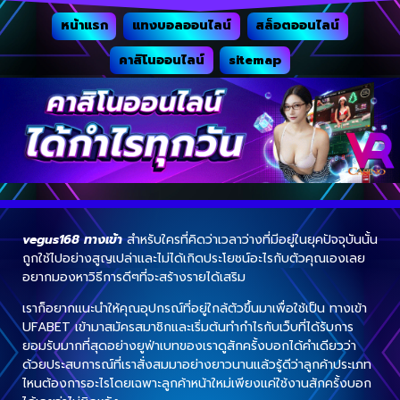
หน้าแรก
แทงบอลออนไลน์
สล็อตออนไลน์
คาสิโนออนไลน์
sitemap
vegus168 ทางเข้า
สำหรับใครที่คิดว่าเวลาว่างที่มีอยู่ในยุคปัจจุบันนั้น
ถูกใช้ไปอย่างสูญเปล่าและไม่ได้เกิดประโยชน์อะไรกับตัวคุณเองเลย
อยากมองหาวิธีการดีๆที่จะสร้างรายได้เสริม
เราก็อยากแนะนำให้คุณอุปกรณ์ที่อยู่ใกล้ตัวขึ้นมาเพื่อใช้เป็น ทางเข้า
UFABET เข้ามาสมัครสมาชิกและเริ่มต้นทำกำไรกับเว็บที่ได้รับการ
ยอมรับมากที่สุดอย่างยูฟ่าเบทของเราดูสักครั้งบอกได้คำเดียวว่า
ด้วยประสบการณ์ที่เราสั่งสมมาอย่างยาวนานแล้วรู้ดีว่าลูกค้าประเภท
ไหนต้องการอะไรโดยเฉพาะลูกค้าหน้าใหม่เพียงแค่ใช้งานสักครั้งบอก