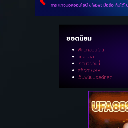
การ แทงบอลออนไลน์ ufabet มือถือ กับโต๊ะบอ
ยอดนิยม
พักยกออนไลน์
แทงบอล
เรตมวยวันนี้
สล็อต1688
เว็บพนันบอลดีที่สุด