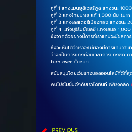
คู่ที่ 1 แทงแมนยูลิเวอร์พูล แทงชนะ 100
คู่ที่ 2 แทงไทยมาเล แท้ 1,000 นับ tur
คู่ที่ 3 แท่งเลสเตอร์เมืองทอง แทงชนะ 
คู่ที่ 4 แท่งบุรีรัมย์เชลซี แทงเสมอ 1,0
ซึ่งจากตัวอย่างนี้การที่เราแทนจะมีผลกา
ซึ่งจะเห็นได้ว่าเราจะไม่ต้องมีการแทนได้
ว่าจะเป็นการแทงก่อนเวลาการแทงสด การแ
turn over ทั้งหมด
สนับสนุนโดยเว็บแทงบอลออนไลน์ที่ดีที่ส
พบโปรโมชั่นดีๆกับเราได้ทันที เพียงคลิก
PREVIOUS