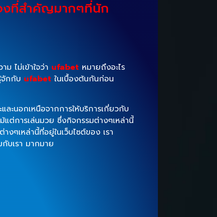
องที่สำคัญมากๆที่นัก
วาม ไม่เข้าใจว่า
ufabet
หมายถึงอะไร
้จักกับ
ufabet
ในเบื้องต้นกันก่อน
ค่ะและนอกเหนือจากการให้บริการเกี่ยวกับ
้แต่การเล่นมวย ซึ่งกิจกรรมต่างๆเหล่านี้
ๆเหล่านี้ที่อยู่ในเว็บไซต์ของ เรา
เกมกับเรา มากมาย