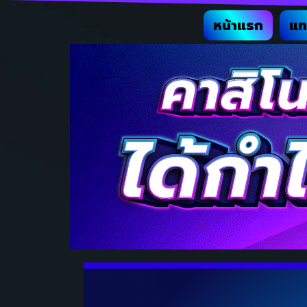
หน้าแรก
แท