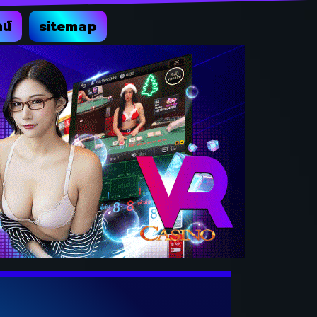
น์
sitemap