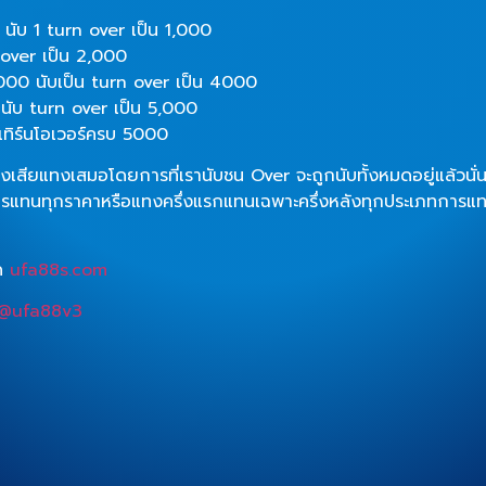
0 นับ 1 turn over เป็น 1,000
n over เป็น 2,000
2000 นับเป็น turn over เป็น 4000
00 นับ turn over เป็น 5,000
รเทิร์นโอเวอร์ครบ 5000
แทงเสียแทงเสมอโดยการที่เรานับชน Over จะถูกนับทั้งหมดอยู่แล้วนั่น
ทนทุกราคาหรือแทงครึ่งแรกแทนเฉพาะครึ่งหลังทุกประเภทการแทงสูงต
ุด
ufa88s.com
@ufa88v3