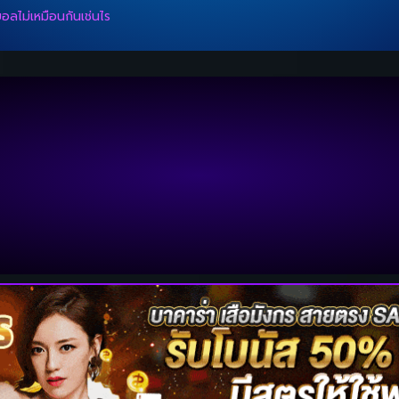
ลไม่เหมือนกันเช่นไร