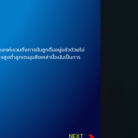
เองค่ะรวมถึงการนับลูกดิ้นอยู่แล้วด้วยไม่
่ำลูกเตะมุมสิ่งเหล่านี้จะนับเป็นการ
NEXT