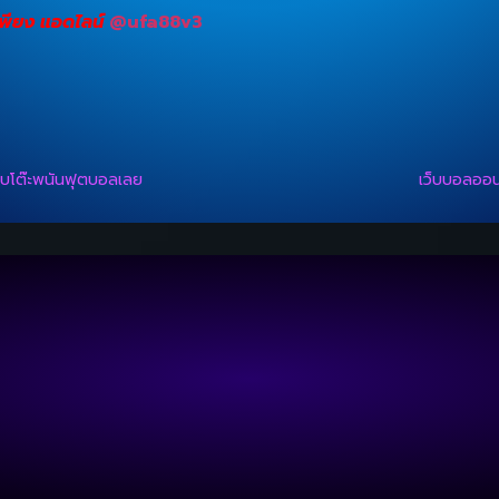
เพียง แอดไลน์
@ufa88v3
ับโต๊ะพนันฟุตบอลเลย
เว็บบอลออนไ