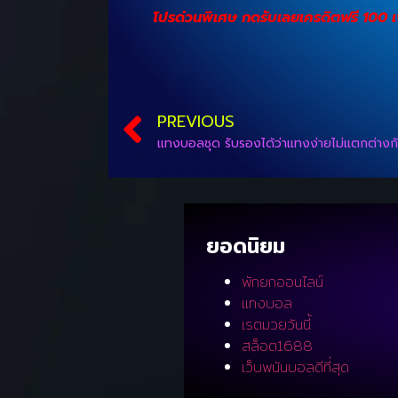
โปรด่วนพิเศษ กดรับเลยเครดิตฟรี 100 
PREVIOUS
แทงบอลชุด รับรองได้ว่าแทงง่ายไม่แตกต่างก
ยอดนิยม
พักยกออนไลน์
แทงบอล
เรตมวยวันนี้
สล็อต1688
เว็บพนันบอลดีที่สุด