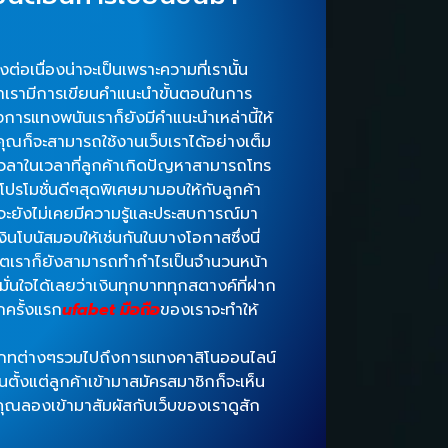
่อเนื่องน่าจะเป็นเพราะความที่เรานั้น
ีว่าเรามีการเขียนคำแนะนำขั้นตอนในการ
การแทงพนันเราก็ยังมีคำแนะนำเหล่านี้ให้
ุณก็จะสามารถใช้งานเว็บเราได้อย่างเต็ม
วลาในเวลาที่ลูกค้าเกิดปัญหาสามารถโทร
ีโปรโมชั่นดีๆสุดพิเศษมามอบให้กับลูกค้า
อาจจะยังไม่เคยมีความรู้และประสบการณ์มา
ินโบนัสมอบให้เช่นกันในบางโอกาสซึ่งนี่
คตเราก็ยังสามารถทำกำไรเป็นจำนวนหน้า
ั่นใจได้เลยว่าเงินทุกบาททุกสตางค์ที่ฝาก
กครั้งแรก
ufabet มือถือ
ของเราจะทำให้
ระเภทต่างๆรวมไปถึงการแทงคาสิโนออนไลน์
ั้งแต่ลูกค้าเข้ามาสมัครสมาชิกก็จะเห็น
้าคุณลองเข้ามาสัมผัสกับเว็บของเราดูสัก