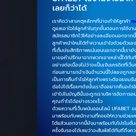
เลยก็ว่าได้
เราคิดว่าสาเหตุหลักๆที่น่าจะทำให้ลูกค้า
m
ดูแลเอาใจใส่ลูกค้าในทุกขั้นตอนการใช้งาน
สมัครสมาชิกไว้ให้อย่างละเอียดนอกจากนี
ลูกค้าหน้าใหม่ได้ทำความเข้าใจด้วยตัวเ
ที่เต็มประสิทธิภาพแน่นอนนอกจากนี้เรา
มาขอคำปรึกษาจากพวกเขาเหล่านี้ได้ทันทีไม
อย่างต่อเนื่องไม่ว่าจะเป็นเงินเครดิตที่
ก่อนสามารถนำเงินจำนวนนี้ไปลองถูกลองผิดไ
เป็นการคืนกำไรให้ลูกค้าเพราะต้องยอม
ต่อไปได้เรื่อยๆดังนั้นเราจึงอยากคืนอะไ
เข้าไปในบัญชีนั้นจะถูกเราบริหารจัดการอ
คุณกำไรได้อย่างรวดเร็ว
ด้วยความที่เว็บพนันออนไลน์ UFABET ขอ
มาพร้อมกับพนักงานที่คอยให้ความช่วยเหลื
ได้แล้วนอกจากนี้ยังมาพร้อมกับโปรโมชั่นส
ครั้งรับรองได้เลยว่าจะสัมผัสได้ทันทีถ