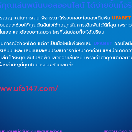
ุณเล่นพนันบอลออนไลน์ ได้ง่ายขึ้นก็จร
ช้วิจารณญาณในการเล่น พิจารณาให้รอบคอบก่อนลงเดิมพัน
UFABET
บอลจะช่วยให้คุณตัดสินใจใช้กลยุทธ์ในการเดิมพันได้ดีที่สุด เพราะ
่นเอง และต้องบอกเลยว่า ใครที่เล่นบ่อยก็จะได้เปรียบ
ารณ์ต่างๆได้ดี แต่ถ้าเป็นมือใหม่เพิ่งหัดเล่น
UFABET
ออนไลน์ก
รเล่นนี่แหละ เล่นแบบสะสมประสบการณ์ให้มากๆก่อน และเมื่อเกิดความ
่นเสียก็ให้หยุดเล่นไปสักพักแล้วค่อยเล่นใหม่ เพราะว่าถ้าคุณเกิดอยาก
นเรื่องสำคัญที่คุณไม่ควรมองข้ามเลยล่ะ
www.ufa147.com/
ufabet ทางเข้ามือถือ เว็บพนันฟุตบอลออนไลน์อันดับหนึ่งที่นักพนันฟุตบอลต่างยอมรับ
ข้อควรระวังในก