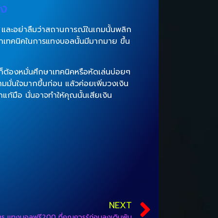
ิง
และอย่าลืมว่าสถานการณ์ในเกมนั้นพลิก
ว่าเทคนิคในการแทงบอลนั้นมีมากมาย ขึ้น
็ต้องหมั่นศึกษาเทคนิคหรือหัดเล่นบ่อยๆ
มั่นใจมากขึ้นก่อน แล้วค่อยเพิ่มวงเงิน
แก้มือ นั่นอาจทำให้คุณนั้นเสียเงิน
NEXT
าร แทงบอลฟรี200 ที่คุณควรรู้ก่อนลงเดิมพัน