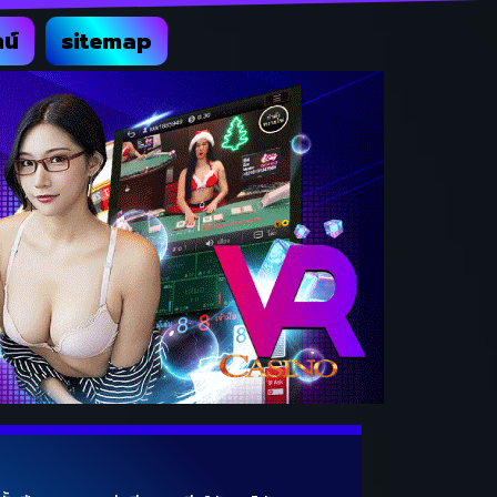
น์
sitemap