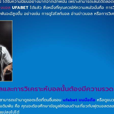
ด้รับความนิยมอย่างมากจากนักพนัน เพราะสามารถเล่นได้ตลอดทั้ง
ทงบอล
UFABET
ได้แล้ว สิ่งหนึ่งที่คุณควรให้ความสนใจนั่นคือ กา
ิมพันจะมีสูงขึ้น อย่างเช่น การดูไฮไลท์บอล อ่านข่าวบอล หรือการว
ลและการวิเคราะห์บอลนั้นต้องมีความรวดเ
บอลสามารถเข้ามาดูชอตเด็ดที่ตนชื่นชอบ
ufabet บนมือถือ
หรือดูแนว
นการเดิมพัน คือ คุณจะต้องศึกษาข้อมูลให้รอบด้านเกี่ยวกับฟุตบอลต
ยนแปลงไปได้