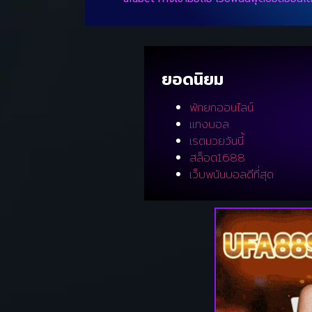
ยอดนิยม
พักยกออนไลน์
แทงบอล
เรตมวยวันนี้
สล็อต1688
เว็บพนันบอลดีที่สุด