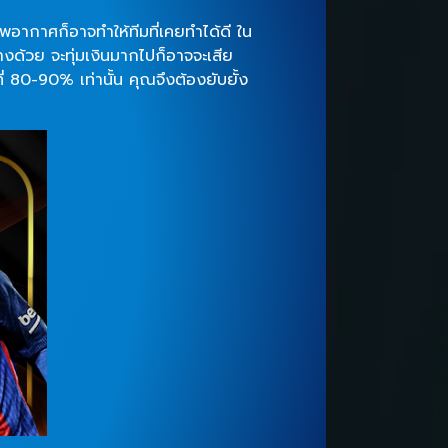
อากาศก็อาจทำให้ทีมที่เคยทำได้ดี ใน
ด้วย จะทุ่มเงินมากไปก็อาจจะเสีย
่ 80-90% เท่านั้น คุณจึงต้องยับยั้ง