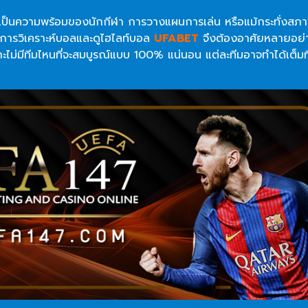
ะเป็นความพร้อมของนักกีฬา การวางแผนการเล่น หรือแม้กระทั่งสภาพ
นั้นการวิเคราะห์บอลและดูไฮไลท์บอล
UFABET
จึงต้องอาศัยหลายอย่าง
ะไม่มีทีมไหนที่จะสมบูรณ์แบบ 100% แน่นอน แต่ละทีมอาจทำได้เต็มที