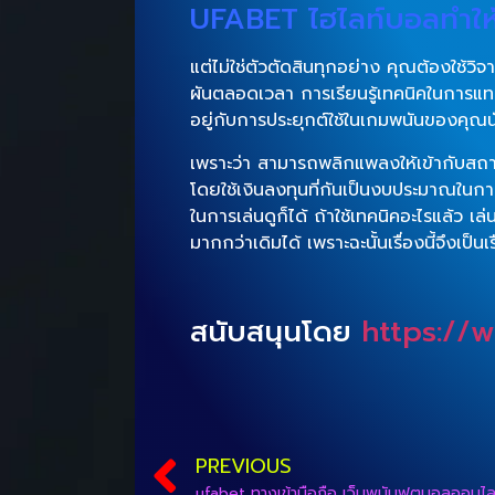
UFABET ไฮไลท์บอลทำให้ค
แต่ไม่ใช่ตัวตัดสินทุกอย่าง คุณต้องใ
ผันตลอดเวลา การเรียนรู้เทคนิคในการแทง
อยู่กับการประยุกต์ใช้ในเกมพนันของคุณนั
เพราะว่า สามารถพลิกแพลงให้เข้ากับสถานก
โดยใช้เงินลงทุนที่กันเป็นงบประมาณในกา
ในการเล่นดูก็ได้ ถ้าใช้เทคนิคอะไรแล้ว เล
มากกว่าเดิมได้ เพราะฉะนั้นเรื่องนี้จึงเป็
สนับสนุนโดย
https://
PREVIOUS