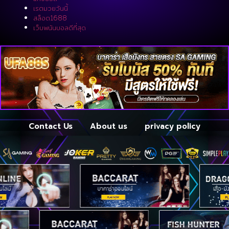
เรตมวยวันนี้
สล็อต1688
เว็บพนันบอลดีที่สุด
Contact Us
About us
privacy policy