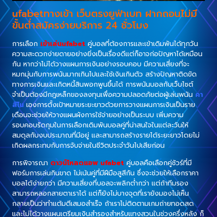
ufabetทางเข้า เว็บตรงยูฟ่าเบท ฝากถอนไม่มี
ขั้นต่ำสมัครง่ายบริการ 24 ชั่วโมง
การเลือก
เข้าเล่นufabet
คู่บอลที่ต้องการและเข้าเดิมพันได้ทุกวัน
ความสะดวกง่ายดายอย่างยิ่งเป็นเรื่องดีแต่ก็อาจก่อปัญหาได้เหมือน
กัน หากว่าไม่ได้วางแผนการเงินอย่างรอบคอบ มีความเสี่ยงที่จะ
หมกมุ่นกับการพนันมากเกินไปและใช้เงินเกินตัว สร้างปัญหาติดขัด
ทางการเงินและเกิดหนี้สินพอกพูนขึ้นได้ การพนันบอลกับเว็บไซต์
จำเป็นต้องมีกฎเหล็กของลงทุนเพื่อความปลอดภัยต่อผู้เล่นพนัน
คา
สิโน
เองการตั้งเป้าหมายระยะยาวด้วยการวางแผนการเงินเป็นราย
เดือนจะช่วยให้วางแผนผังการใช้จ่ายอย่างเป็นระบบ เพิ่มความ
รอบคอบรัดกุมในการเลือกเดิมพันบอลคู่ที่น่าสนใจในแต่ละวันให้
สมดุลกับงบประมาณที่มีอยู่ และสามารถสร้างรายได้ระยะยาวโดยไม่
เกิดผลกระทบกับการจับจ่ายในชีวิตประจำวันไปเสียก่อน
การพิจารณา
ดาวน์โหลดแอพ ufabet
คู่บอลคือเลือกคู่ชัวร์ที่มี
ฟอร์มการเล่นกินขาด ไม่เน้นคู่ที่มีฝีมือสูสีกัน ซึ่งจะช่วยให้เลือกราคา
บอลได้ง่ายกว่า มีความเสี่ยงที่บอลจะพลิกต่ำกว่า แต่ถ้าทีมรอง
สามารถหลอกสายตาเราได้ แต่ก็ยังไม่บางจุดที่เรายังมองไม่เห็น
กลายเป็นว่าทำแต้มตีเสมอสำเร็จ ถ้าเราไม่ติดตามเกมถ่ายทอดสด
และไม่ได้วางแผนเตรียมเงินสำรองสำหรับแทงสวนในช่วงครึ่งหลัง ก็