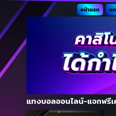
หน้าแรก
แท
แทงบอลออนไลน์-แจกฟรีเ