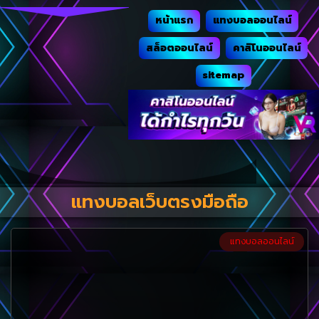
หน้าแรก
แทงบอลออนไลน์
สล็อตออนไลน์
คาสิโนออนไลน์
sitemap
แทงบอลเว็บตรงมือถือ
แทงบอลออนไลน์