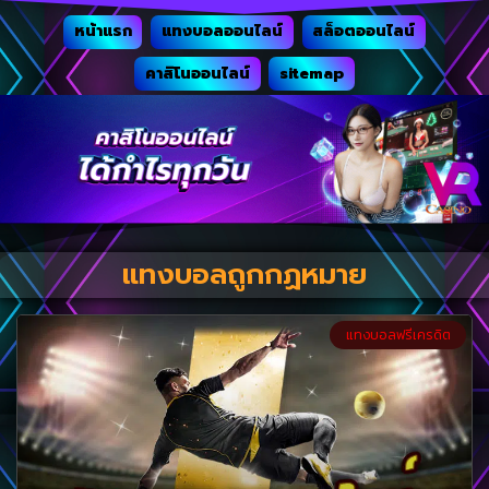
หน้าแรก
แทงบอลออนไลน์
สล็อตออนไลน์
คาสิโนออนไลน์
sitemap
แทงบอลถูกกฏหมาย
แทงบอลฟรีเครดิต