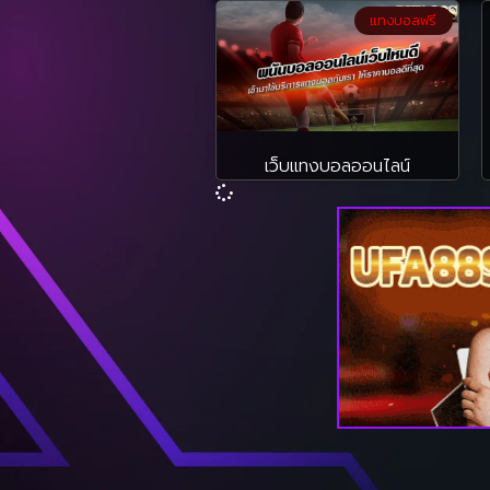
แทงบอลฟรี
เว็บแทงบอลออนไลน์