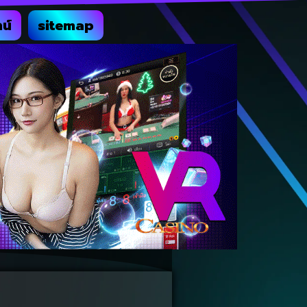
น์
sitemap