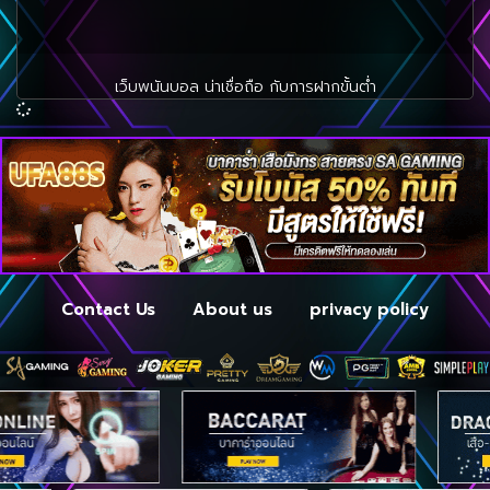
เว็บพนันบอล น่าเชื่อถือ กับการฝากขั้นต่ำ
Contact Us
About us
privacy policy