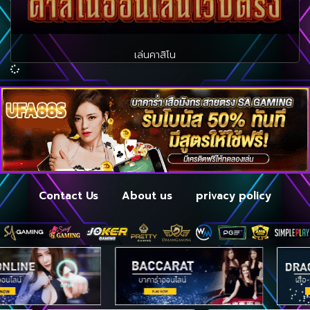
เล่นคาสิโน
Contact Us
About us
privacy policy