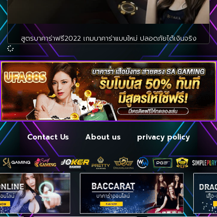
สูตรบาคาร่าฟรี2022 เกมบาคาร่าแบบใหม่ ปลอดภัยได้เงินจริง
Contact Us
About us
privacy policy