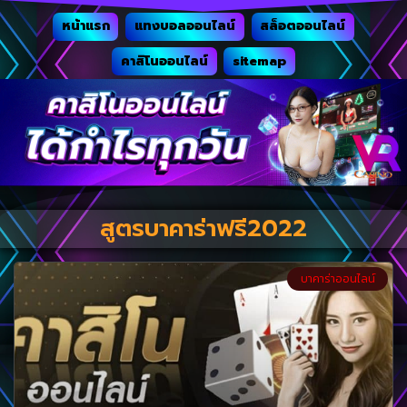
หน้าแรก
แทงบอลออนไลน์
สล็อตออนไลน์
คาสิโนออนไลน์
sitemap
สูตรบาคาร่าฟรี2022
บาคาร่าออนไลน์