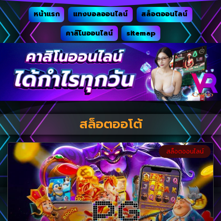
หน้าแรก
แทงบอลออนไลน์
สล็อตออนไลน์
คาสิโนออนไลน์
sitemap
สล็อตออโต้
สล็อตออนไลน์