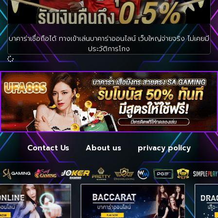
บาคาร่าเชื่อถือได้ ทางเข้าเล่นบาคาร่าออนไลน์ เว็บใหญ่จ่ายจริง ไม่เคยมี
ประวัติการโกง
Contact Us
About us
privacy policy