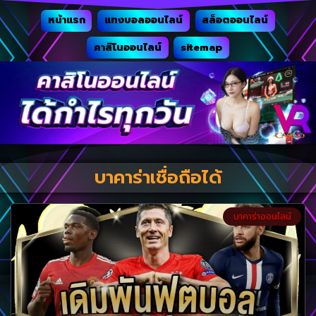
หน้าแรก
แทงบอลออนไลน์
สล็อตออนไลน์
คาสิโนออนไลน์
sitemap
บาคาร่าเชื่อถือได้
บาคาร่าออนไลน์