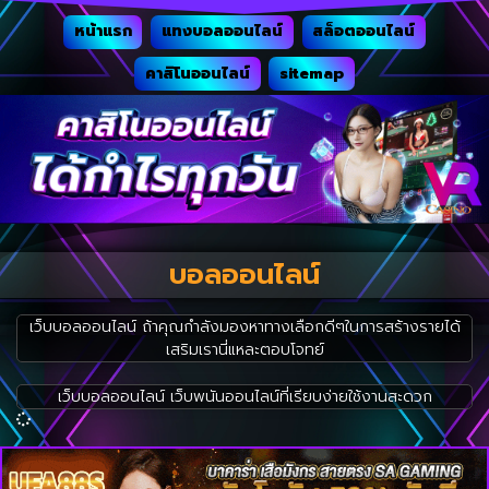
หน้าแรก
แทงบอลออนไลน์
สล็อตออนไลน์
คาสิโนออนไลน์
sitemap
บอลออนไลน์
เว็บบอลออนไลน์ ถ้าคุณกำลังมองหาทางเลือกดีๆในการสร้างรายได้
เสริมเรานี่แหละตอบโจทย์
เว็บบอลออนไลน์ เว็บพนันออนไลน์ที่เรียบง่ายใช้งานสะดวก