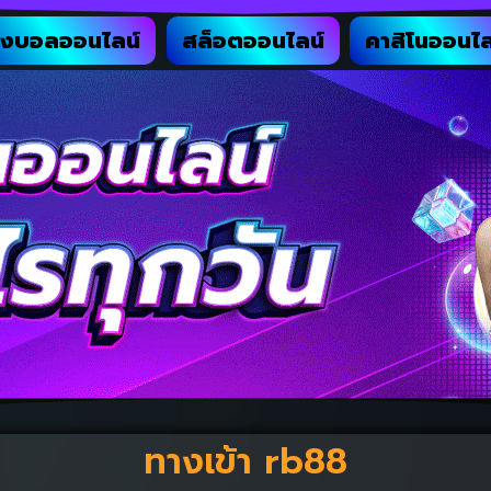
งบอลออนไลน์
สล็อตออนไลน์
คาสิโนออนไล
ทางเข้า rb88