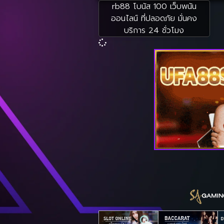
rb88 โบนัส 100 เว็บพนัน
ออนไลน์ ที่ปลอดภัย มั่นคง
บริการ 24 ชั่วโมง