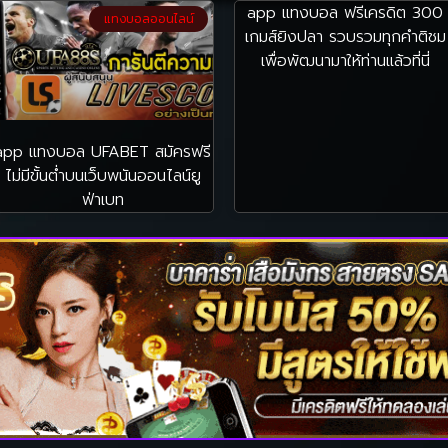
app แทงบอล ฟรีเครดิต 300
แทงบอลออนไลน์
เกมส์ยิงปลา รวบรวมทุกคำติชม
เพื่อพัฒนามาให้ท่านแล้วที่นี่
app แทงบอล UFABET สมัครฟรี
ไม่มีขั้นต่ำบนเว็บพนันออนไลน์ยู
ฟ่าเบท