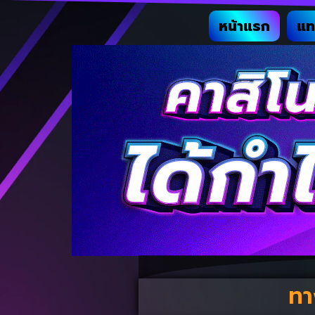
หน้าแรก
แท
ทา