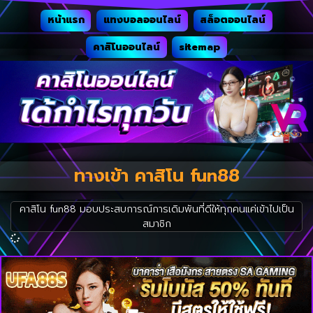
หน้าแรก
แทงบอลออนไลน์
สล็อตออนไลน์
คาสิโนออนไลน์
sitemap
ทางเข้า คาสิโน fun88
คาสิโน fun88 มอบประสบการณ์การเดิมพันที่ดีให้ทุกคนแค่เข้าไปเป็น
สมาชิก