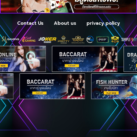
Contact Us
About us
privacy policy