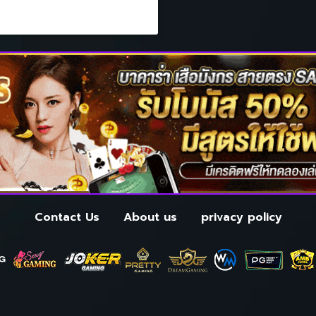
Contact Us
About us
privacy policy