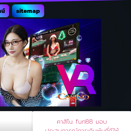
น์
sitemap
คาสิโน fun88 มอบ
ประสบการณ์การเดิมพันที่ดีให้