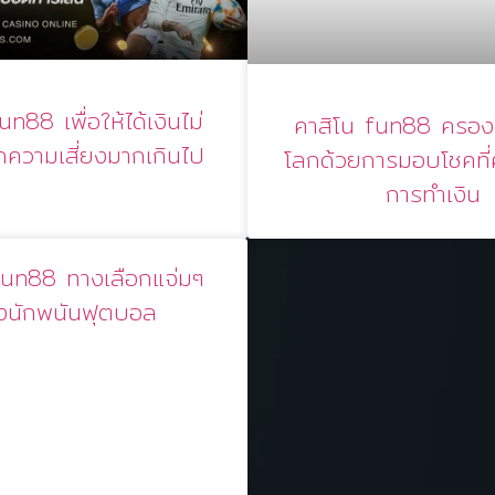
un88 เพื่อให้ได้เงินไม่
คาสิโน fun88 ครองใ
กความเสี่ยงมากเกินไป
โลกด้วยการมอบโชคที่คุ
การทำเงิน
fun88 ทางเลือกแจ่มๆ
งนักพนันฟุตบอล