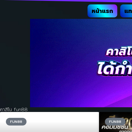
หน้าแรก
แท
คาสิโน fun88
FUN88
FUN88