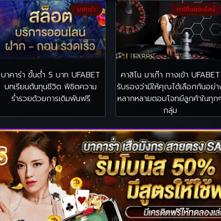
บาคาร่า
คาสิโนออนไลน์
บาคาร่า ขั้นต่ำ 5 บาท UFABET
คาสิโน มาเก๊า ทางเข้า UFABET
บทเรียนต้นทุนชีวิต พิชิตความ
รับรองว่ามีให้คุณได้เลือกกันอย่า
ร่ำรวยด้วยการเดิมพันฟรี
หลากหลายตอบโจทย์ลูกค้าในทุก
กลุ่ม