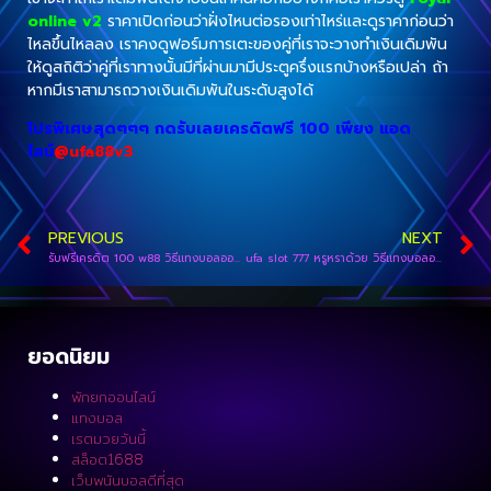
online v2
ราคาเปิดก่อนว่าฝั่งไหนต่อรองเท่าไหร่และดูราคาก่อนว่า
ไหลขึ้นไหลลง เราคงดูฟอร์มการเตะของคู่ที่เราจะวางทำเงินเดิมพัน
ให้ดูสถิติว่าคู่ที่เราทางนั้นมีที่ผ่านมามีประตูครึ่งแรกบ้างหรือเปล่า ถ้า
หากมีเราสามารถวางเงินเดิมพันในระดับสูงได้
โปรพิเศษสุดๆๆๆ กดรับเลยเครดิตฟรี 100 เพียง แอด
ไลน์
@ufa88v3
PREVIOUS
NEXT
รับฟรีเครดิต 100 w88 วิธีแทงบอลออนไลน์ รับความสะดวกจากโบนัสลงทุนที่เรามอบให้ ร่ำรวยโดยไม่ต้องออกเงินเอง
ufa slot 777 หรูหราด้วย วิธีแทงบอลออนไลน์ กับยูฟ่าเบท ที่ทำเงินได้มากกว่าการเล่นหุ้น
ยอดนิยม
พักยกออนไลน์
แทงบอล
เรตมวยวันนี้
สล็อต1688
เว็บพนันบอลดีที่สุด