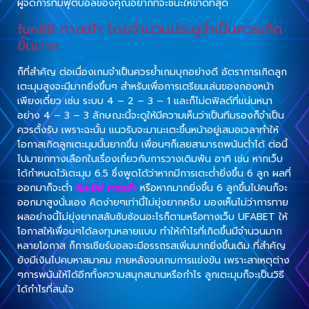
ผู้จัดการทีมฟุตบอลของคุณอยากที่จะชนะให้ขาดที่สุด
fun88 ทางเข้า โดยจำนวนประตูจำเป็นควรเกิด
ขึ้นมาก
ก็ที่สำคัญ ต่อเนื่องเกมจำเป็นควรย้ำเกมบุกอย่างดี อัตราการเกิดลูก
เตะมุมสูงจะมีมากยิ่งขึ้นๆ สำหรับเพื่อการเตรียมเล่นของกองหน้า
เพียงเดี่ยว เช่น ระบบ 4 – 2 – 3 – 1 และก็ไม่ดฟิลด์ที่แน่นหนา
อย่าง 4 – 3 – 3 ลักษณะนี้จะดูให้มีความเห็นว่าเป็นทีมรองก็จำเป็น
ควรตั้งรับ เพราะฉะนั้น แนวรับจะมานะเตะขึ้นหน้าอยู่เสมอเวลาทำให้
โอกาสเกิดลูกเตะมุมนั้นยากขึ้น เพื่อนๆก็เลยสามารถพนันต่ำได้ ต่อนี้
ไปมายกทางเลือกในเรื่องเกี่ยวกับการวางเดิมพัน อาทิ เช่น หากเว็บ
ได้กำหนดไว้เตะมุม 6.5 ซึ่งพูดได้ว่าหากมีการเตะต่ำยิ่งขึ้น 6 ลูก ผลที่
ออกมาก็จะต่ำ
fun88 ทางเข้า
หรือหากมากยิ่งขึ้น 6 ลูกขึ้นไปคนก็จะ
ออกมาสูงนั่นเอง คิดง่ายๆเท่านี้ไม่ยุ่งยากครับ มองเห็นไม่ว่าการทาย
ผลอย่างนี้ไม่ยุ่งยากสลับซับซ้อนอะไรก็ตามหรือทางเว็บ UFABET ให้
โอกาสให้เพื่อนๆได้ลงทุนหลายแบบ ทำให้กำไรที่เกิดขึ้นมีจำนวนมาก
หลายโอกาส ก็การเชียร์บอลจะมีอรรถรสเพิ่มมากยิ่งขึ้นเดิม ที่สำคัญ
ยังมีเงินไปคบหาสมาคม ภายหลังจบเกมการแข่งขัน เพราะสาเหตุต่าง
ๆการพนันให้ได้อีกทั้งความสนุกสนานหรือกำไร ลูกเตะมุมก็จะเป็นวิธี
ได้กำไรที่สนใจ