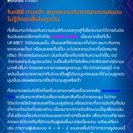
fun88 ทางเข้า สนุกสนานกับการแทงบอลแบบ
ไม่รู้จักจบสิ้นในทุกวัน
ที่เพื่อนๆจะได้เจอกับความมันส์กับบอลทุกคู่ที่เลือกมาเอาไว้ภายในบิล
รับเงินของวิธีการทำกำไร
fun88 ทางเข้า
เนื่องจากสิ่งที่เว็บ
UFABET ได้จัดเสนอนั้น เป็นบอลที่คัดสรรมาทั้งโลก เหมาะกับการ
แทงบอลเดี่ยว หรือบอลสเต็ปเป็น จะไม่พลาดแม้กระทั้งนัดหมาย
เดียว ก็การพนันธรรมดา มันเกิดเรื่องที่ปกติเกินความจำเป็น แต่
ว่าการลงทุนในรูปแบบใหม่ จะเป็นสิ่งที่ทำให้เพื่อนๆได้คิดอย่างมีระบบ
มากยิ่งขึ้นๆ โดยเฉพาะการทายผลลูกเตะมุม ที่จะได้กล่าวอยู่นี้ การ
พนันนั้นสามารถทายว่าทีมใดจะเป็นผู้ได้เตะมุมก่อนและก็จำนวนลูกเตะ
มุมนั้นจะส่งผลออกมาเป็นจำนวนสูงหรือต่ำ
ที่สามารถพนันได้อีกทั้งครึ่งเวลาแรกหรือครึ่งเวลาหลัง
แทงมวยส
เต็ป
เรามีบทบาทสำหรับเพื่อการค้นหาสิ่งที่จะมีการเตะมุม ไม่ว่าจะ
ได้แก่การใช้นักฟุตบอลที่มีแบบสูงใหญ่ หรือแม้กระทั้งการจัดทีมที่เน้น
ย้ำทางด้านปีกทั้งสองข้าง เนื่องมาจากการจัดลักษณะนี้กุนซือจะเน้น
ย้ำในเรื่องเกี่ยวกับการโยนบอลจากข้างๆเป็นหลัก เพื่อนๆบางทีอาจจะ
คาดเดาได้จากทีมที่มีการเติมผู้เล่นขึ้นมาต่อเนื่องเกม เปรียบเทียบ
เช่น การวางผู้เล่นระบบ 4 – 4 – 2 จะมองเห็นได้ว่าการวางรูปแบบนี้