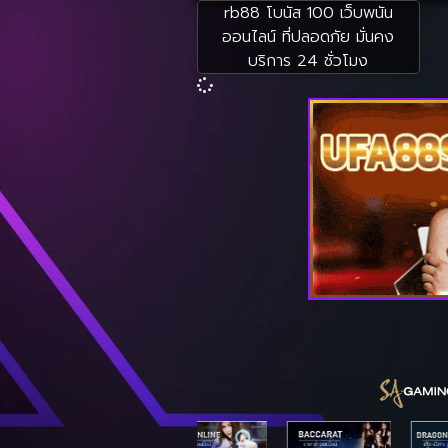
rb88 โบนัส 100 เว็บพนัน
ออนไลน์ ที่ปลอดภัย มั่นคง
บริการ 24 ชั่วโมง