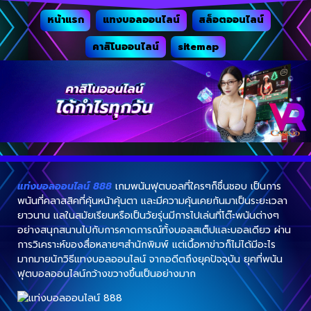
หน้าแรก
แทงบอลออนไลน์
สล็อตออนไลน์
คาสิโนออนไลน์
sitemap
แท่งบอลออนไลน์ 888
เกมพนันฟุตบอลที่ใครๆก็ชื่นชอบ เป็นการ
พนันที่คลาสสิคที่คุ้นหน้าคุ้นตา และมีความคุ้นเคยกันมาเป็นระยะเวลา
ยาวนาน แลในสมัยเรียนหรือเป็นวัยรุ่นมีการไปเล่นที่โต๊ะพนันต่างๆ
อย่างสนุกสนานไปกับการคาดการณ์ทั้งบอลสเต็ปและบอลเดียว ผ่าน
การวิเคราะห์ของสื่อหลายๆสำนักพิมพ์ แต่เนื้อหาข่าวก็ไม่ได้มีอะไร
มากมายนักวิธีแทงบอลออนไลน์ จากอดีตถึงยุคปัจจุบัน ยุคที่พนัน
ฟุตบอลออนไลน์กว้างขวางขึ้นเป็นอย่างมาก