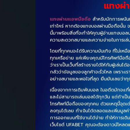
แทงผ่า
แทงผ่านแอพมือถือ
สำหรับนักการพนันท
เท่าไหร่ หากต้องแทงบอลผ่านมือถือนั้
นี้มาพร้อมสิ่งที่จะทำให้คุณผู้อ่านแทงบอ
ความสะดวกสบายและความง่ายในการเล่น ซึ่
โดยที่ทุกคนจะได้รับความบันเทิง ที่ไม่เหม
ทุกเครือข่าย แค่เพียงคุณมีโทรศัพท์มือถื
ว่าเราเป็นเว็บที่สร้างรายได้ให้กับผู้เล่น
กลัวว่าข้อมูลของลูกค้าจะรั่วไหล เพราะเ
อย่างสบายและพอใจที่สุด ยืนยันเลยว่าท
เนื่องจากการเดิมพันบอล ในอดีตมักจะเก
และไม่สามารถเล่นบอลได้ทุกวัน แต่ถ้าเ
โทรศัพท์มือถือของทุกคน ด้วยเหตุนี้จุด
ลงทุนได้เลย ทำเงินได้ตลอดและเพิ่มมูลค่
การออกแบบที่ใช้งานได้ง่าย ทำให้การเดิ
เว็บไซต์ UFABET คุณจะต้องดาวน์โหลดแอป