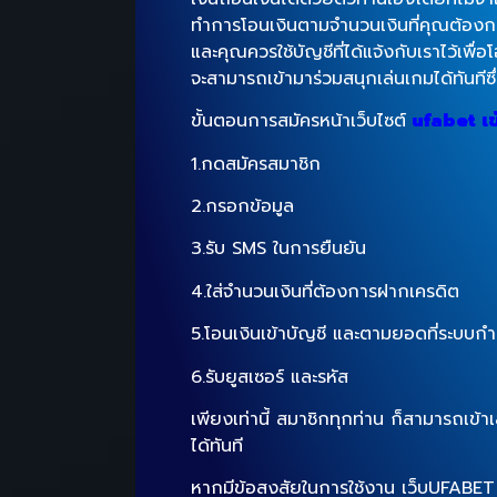
ทำการโอนเงินตามจำนวนเงินที่คุณต้องการเ
และคุณควรใช้บัญชีที่ได้แจ้งกับเราไว้เพ
จะสามารถเข้ามาร่วมสนุกเล่นเกมได้ทันทีซ
ขั้นตอนการสมัครหน้าเว็บไซต์
ufabet เข้
1.กดสมัครสมาชิก
2.กรอกข้อมูล
3.รับ SMS ในการยืนยัน
4.ใส่จำนวนเงินที่ต้องการฝากเครดิต
5.โอนเงินเข้าบัญชี และตามยอดที่ระบบก
6.รับยูสเซอร์ และรหัส
เพียงเท่านี้ สมาชิกทุกท่าน ก็สามารถเ
ได้ทันที
หากมีข้อสงสัยในการใช้งาน เว็บUFABE