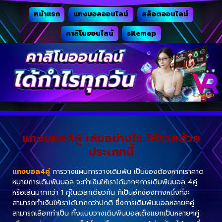
หน้าแรก
แทงบอลออนไลน์
สล็อตออนไลน์
คาสิโนออนไลน์
sitemap
แทงบอล4คู่ เล่นอย่างไร ให้รวยด้วย
ประเภทนี้
แทงบอล4คู่
การวางแผนการวางเดิมพัน เป็นของต้องหากเราคาด
หมายการเดิมพันบอล จะทำเงินให้เราได้มากๆการเดิมพันบอล 4คู่
หรือเล่นมากกว่า 1 คู่ในเวลาเดียวกัน ก็เป็นอีกช่องทางหนึ่งที่จะ
สามารถทำเงินให้เราได้มากกว่าปกติ ซึ่งการเดิมพันบอลหลายๆคู่
สามารถเลือกทำเป็น ทั้งแบบวางเดิมพันบอลเต็งแยกเป็นหลายๆคู่