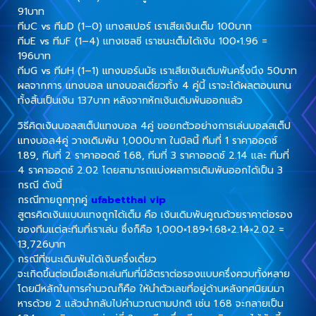
91บาท
ทีมC vs ทีมD (1–0) แทงสเปอร์ เราเสียเงินเต็ม 100บาท
ทีมE vs ทีมF (1–4) แทงเชลซี เราชนะเต็มได้เงิน 100×1.96 =
196บาท
ทีมG vs ทีมH (1–1) แทงบอร์นมัธ เราเสียเงินเดิมพันครึ่งนึง 50บาท
ผลจากการ แทงบอล แทงบอลเดี่ยวทั้ง 4 คู่นี้ เราจะได้ผลตอบแทน
ทั้งสิ้นเป็นเงิน 137บาท หลังจากหักเงินเดิมพันออกแล้ว
วิธีคิดเงินบอลสเต็ปแทงบอล 4คู่ ขอยกตัวอย่างการเล่นบอลสเต็ป
แทงบอล4คู่ วางเดิมพัน 1,000บาท ในบิลนี้ ทีมที่ 1 ราคาออดซ์
1.89, ทีมที่ 2 ราคาออดซ์ 1.68, ทีมที่ 3 ราคาออดซ์ 2.14 และ ทีมที่
4 ราคาออดซ์ 2.02 โดยสามารถแบ่งผลการเดิมพันออกได้เป็น 3
กรณี ดังนี้
กรณีทายถูกทุกคู่
ufabetthai vip
สูตรคิดเงินแบบแทงถูกได้เต็ม คือ เงินเดิมพันคูณด้วยราคาต่อรอง
ของทีมแต่ละทีมที่เราเล่น ซึ่งก็คือ 1,000×1.89×1.68×2.14×2.02 =
13,726บาท
กรณีที่ชนะเดิมพันได้เงินครึ่งเดี่ยว
จะเกิดขึ้นต่อเมื่อเลือกเล่นทีมที่มีอัตราต่อรองแบบครึ่งควบทั้งหลาย
โดยมีหลักในการคำนวณก็คือ ให้นำตัวเลขที่อยู่ด้านหลังทศนิยมมา
หารด้วย 2 แล้วนำกลับไปคำนวณตามปกติ เช่น 1.68 จะกลายเป็น