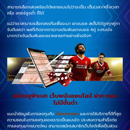
สามารถเลือกเล่นพร้อมได้หลายแบบไม่ว่าจะเป็น เต็มเวลา/ครึ่งเวลา
หรือ สกอร์สูงต่ำ ก็ได้
แม้ว่าเราสามารถเลือกสรรทีมเพื่อจะมา แทงบอล สเต็ปได้ถูกทุกคู่กา
รันตีเลยว่า ผลที่เกิดจากการวางเดิมพันแทงบอล 4คู่ จะทบเจ๋ง
มากกว่าเงินเดิมพันของเราหลายเท่าอย่างยิ่งจริงๆ
สมัครยูฟ่าเบท เว็บพนันออนไลน์ ฝาก-ถอน
ไม่มีขั้นต่ำ
แนะนำข้อมูลในการลงทุนกับ
เว็บแทงบอล
และการใช้บริการที่ดีที่สุด
ความชอบในการลงทุนของเราจะเป็นแบบใด ประสบความสำเร็จต่อ
การลงทุนมากขนาดไหน สามารถสมัครสมาชิกเว็บไซต์เพื่อเป็นส่วน