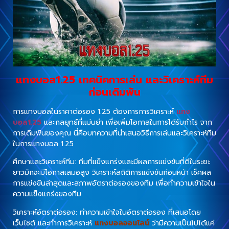
แทงบอล1.25 เทคนิคการเล่น และวิเคราะห์ทีม
ก่อนเดิมพัน
การแทงบอลในราคาต่อรอง 1.25 ต้องการการวิเคราะห์
แทง
บอล1.25
และกลยุทธ์ที่แม่นยำ เพื่อเพิ่มโอกาสในการได้รับกำไร จาก
การเดิมพันของคุณ นี่คือบทความที่นำเสนอวิธีการเล่นและวิเคราะห์ทีม
ในการแทงบอล 1.25
ศึกษาและวิเคราะห์ทีม: ทีมที่แข็งแกร่งและมีผลการแข่งขันที่ดีในระยะ
ยาวมักจะมีโอกาสเสมอสูง วิเคราะห์สถิติการแข่งขันก่อนหน้า เช็คผล
การแข่งขันล่าสุดและสภาพอัตราต่อรองของทีม เพื่อทำความเข้าใจใน
ความแข็งแกร่งของทีม
วิเคราะห์อัตราต่อรอง: ทำความเข้าใจในอัตราต่อรอง ที่เสนอโดย
เว็บไซต์ และทำการวิเคราะห์
แทงบอลออนไลน์
ว่ามีความเป็นไปได้แค่