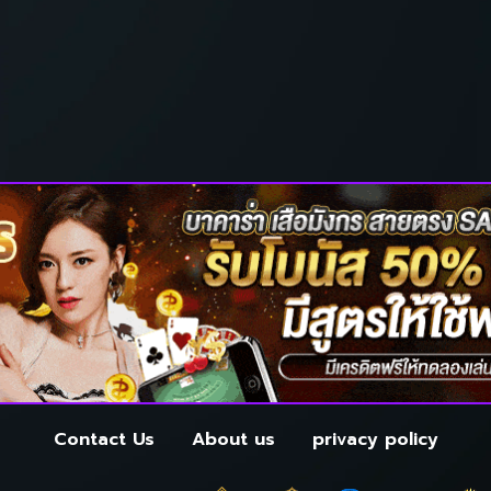
Contact Us
About us
privacy policy