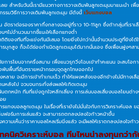
สำหรับวันนี้เรามีแนวทางการวางเดิมพันลูกเตะมุมมาแนะนำ เพื่อน
รรมวิธีการวางเดิมพันลูกเตะมุม มีดังนี้
เว็บแทงบอล
ัตราต่อรองราคากึ่งกลางจะอยู่ที่ราว 10-11ลูก ซึ่งถ้ากลุ่มที่เราเล
ก่อนๆไม่จำนวนมากชี้แนะให้เลือกแทงต่ำ
ติของทีมที่จะแข่งกันมีเสมอ โดยยิ่งไปกว่านั้นจำนวนประตูที่ยิงได้
ารบุกสูง ก็จะได้ช่องกำเนิดลูกเตะมุมได้มากนั่นเอง ซึ่งเพื่อนฝูงๆส
ัยการโยนจากครึ่งสนาม เพื่อแนวรุกวิ่งโฉบเข้าทำคะแนน จะสบโอกาส
อพ้นพื้นที่อันตรายหน้ากรอบจุดลูกโทษออกไป
็วทั้งหลาย จะมีการเข้าทำเกมเร็ว ทำให้แผงหลังของอีกข้างไม่มีทางเล
านหลังไป จวบจนกระทั่งส่งผลให้เกิดเตะมุม
ฝนตกหนัก ทีมที่แข่งถูกใจหลีกเลี่ยง การเล่นบอลเสี่ยงบอลโยนต่าง
้อย
แทงบอลลูกเตะมุม ในเรื่องที่เรายังไม่มั่นใจกับการวิเคราะห์บอล 
าแลเห็นฟอร์มการเล่นแล้ว จะสามารถตกลงปลงใจก้าวหน้าขึ้น
ความเห็นว่าราคาบอลไหลเริ่มนิ่งแล้ว จะมีผลให้เราตกลงปลงใจก้าวห
เทคนิควิเคราะห์บอล ทีมไหนน่าลงทุนกว่ากั