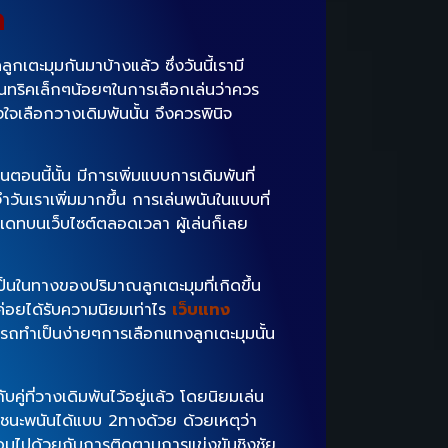
ก
ะมุมกันมาบ้างแล้ว ซึ่งวันนี้เรามี
นทริคเล็กๆน้อยๆในการเลือกเล่นว่าควร
เลือกวางเดิมพันนั้น จึงควรพินิจ
นนี้นั้น มีการเพิ่มแบบการเดิมพันที่
วันเราเพิ่มมากขึ้น การเล่นพนันในแบบที่
พเดทบนเว็บไซต์ตลอดเวลา ผู้เล่นก็เลย
ป็นในทางของปริมาณลูกเตะมุมที่เกิดขึ้น
่ค่อยได้รับความนิยมเท่าไร
เว็บแทง
สามารถทำเป็นง่ายๆการเลือกแทงลูกเตะมุมนั้น
ู่ที่วางเดิมพันไว้อยู่แล้ว โดยนิยมเล่น
่องชนะพนันได้แบบ 2ทางด้วย ด้วยเหตุว่า
ไปด้วยกับการติดตามการแข่งขันชิงชัย