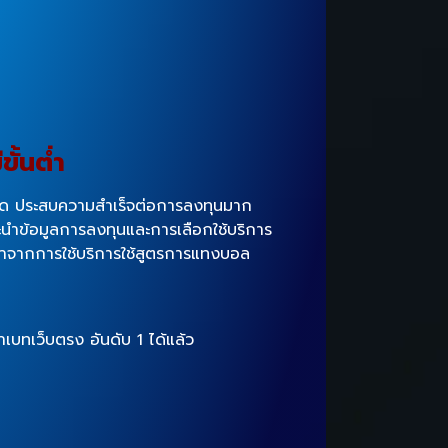
ั้นต่ำ
บใด ประสบความสำเร็จต่อการลงทุนมาก
ะนำข้อมูลการลงทุนและการเลือกใช้บริการ
ืนมาจากการใช้บริการใช้สูตรการแทงบอล
าเบทเว็บตรง อันดับ 1 ได้แล้ว