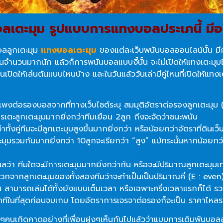
เตะมุม รูปแบบการแทงบอลประเภนี้ มีอ
อลลูกเตะมุม
แทงบอลเตะมุม
ของแต่ละเว็บพนันบอลออนไลน์นั้น มีกา
เล่นจำนวนมากนัก แล้วก็การพนันบอลแบบงี้นั้น จะไม่เปิดให้แทงเตะมุม
ไหนเปิดให้เล่นต้นแบบไหนบ้าง และในวันแล้ววันเล่ามีคู่ไหนที่เปิดให้แท
่อรองบอลจากที่ทางเว็บไซต์ระบุ สมมุติอัตราต่อรองลูกเตะมุม (H
เตะลูกเตะมุมมากยิ่งกว่าทีมเยือน 2ลูก ถึงจะจัดว่าชนะพนัน
้งคู่ทีมจะมีลูกเตะมุมสูงขึ้นมากยิ่งกว่า หรือน้อยกว่าอัตราที่ดินเว็บ
ตะมุมรวมกันมากยิ่งกว่า 10ลูกจะเรียกว่า “สูง” แม้กระนั้นหากน้อยกว
่า ทีมใดจะมีการเตะมุมมากยิ่งกว่ากัน หรือจะมีปริมาณลูกเตะมุมเท่
วกจากลูกเตะมุมของทั้งสองทีมว่าจะทำเป็นเป็นปริมาณคี่ (E : even
้น สามารถเล่นได้ทั้งยังแบบเต็มเวลา หรือเฉพาะครึ่งเวลาแรกก็ได
15นาทีในที่สุดก่อนจบเกม โดยอัตราการเจรจาต่อรองก็จะเป็น ราคาไห
คนเกิดคาดอย่างที่เพื่อนฝูงๆเห็นกันไปแล้วว่าแบบการเดิมพันบอลลูก