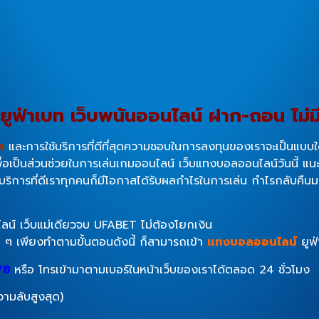
ยูฟ่าเบท เว็บพนันออนไลน์ ฝาก-ถอน ไม่มีข
ล
และการใช้บริการที่ดีที่สุดความชอบในการลงทุนของเราจะเป็นแบ
่อเป็นส่วนช่วยในการเล่นเกมออนไลน์ เว็บแทงบอลออนไลน์วันนี้ แน
ใช้บริการที่ดีเราทุกคนก็มีโอกาสได้รับผลกำไรในการเล่น กำไรกลับค
ลน์ เว็บแม่เดียวจบ UFABET ไม่ต้องโยกเงิน
ๆ เพียงทำตามขั้นตอนดังนี้ ก็สามารถเข้า
แทงบอลออนไลน์
ยูฟ่
V8
หรือ โทรเข้ามาตามเบอร์ในหน้าเว็บของเราได้ตลอด 24 ชั่วโมง
ความลับสูงสุด)