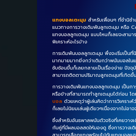
แทงบอลเตะมุม
สำหรับเพื่อนๆ ที่ชำนิ
แนวทางการวางเดิมพันลูกเตะมุม หรือ Cor
แทงบอลลูกเตะมุม แบบไหนก็เลยจะสามารถท
พิเคราะห์อะไรบ้าง
การเดิมพันบอลลูกเตะมุม พึ่งจะเริ่มเป็นที่นิ
มากมายมากยิ่งกว่าเดิมกว่าพนันบอลในแต่ก
ซับซ้อนขึ้นก็เลยกลายเป็นเรื่องง่าย ปัจ
สามารถติดตามปริมาณลูกเตะมุมที่เกิดขึ้
การวางเดิมพันแทงบอลลูกเตะมุม เป็นการวา
หรือข้างที่สามารถทำลูกเตะมุมได้ก่อน โดย
บอล
ด้วยเหตุว่าผู้เล่นคิดว่าการวิเคราะห
ก็เลยไม่นิยมเล่นผู้เดียวๆเนื่องจากไม่อ
ซึ่งสำหรับอันธพาลพนันตัวจริงที่เคยวางเด
กับคู่ที่มีผลบอลสดให้มองดู ซึ่งการวางเด
สามารถเลือกแทงพร้อมไปกับแทงบอลแฮน