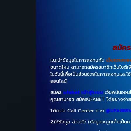
สมัคร
แนะนำข้อมูลในการลงทุนกับ
เว็บแทงบอ
ขนาดไหน สามารถสมัครสมาชิกเว็บไซต์เพื
ในวันนี้เพื่อเป็นส่วนช่วยในการลงทุนและ
ออนไลน์
สมัคร
ufabet เข้าสู่ระบบ
เว็บพนันออนไ
คุณสามารถ สมัครUFABET ได้อย่างง่าย 
1.ติดต่อ Call Center ทาง
@UFA88S
2.ให้ข้อมูล ส่วนตัว (ข้อมูลจะถูกเก็บเป็น