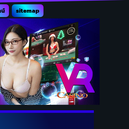
น์
sitemap