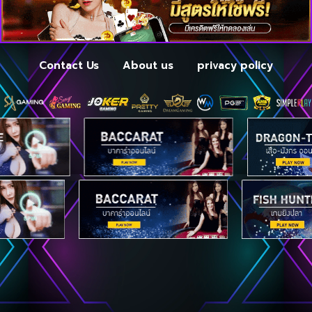
Contact Us
About us
privacy policy