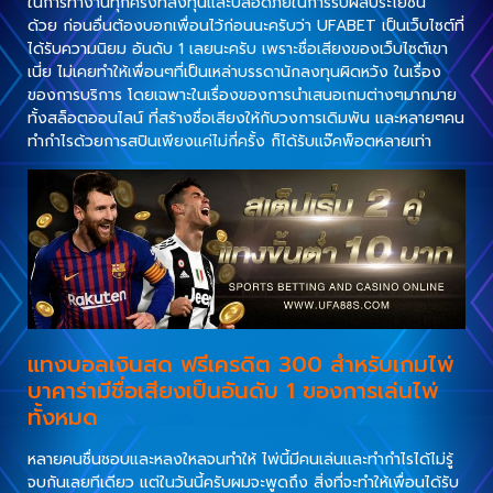
ในการทำงานทุกครั้งที่ลงทุนและปลอดภัยในการรับผลประโยชน์
ด้วย ก่อนอื่นต้องบอกเพื่อนไว้ก่อนนะครับว่า UFABET เป็นเว็บไซต์ที่
ได้รับความนิยม อันดับ 1 เลยนะครับ เพราะชื่อเสียงของเว็บไซต์เขา
เนี่ย ไม่เคยทำให้เพื่อนๆที่เป็นเหล่าบรรดานักลงทุนผิดหวัง ในเรื่อง
ของการบริการ โดยเฉพาะในเรื่องของการนำเสนอเกมต่างๆมากมาย
ทั้งสล็อตออนไลน์ ที่สร้างชื่อเสียงให้กับวงการเดิมพัน และหลายๆคน
ทำกำไรด้วยการสปินเพียงแค่ไม่กี่ครั้ง ก็ได้รับแจ๊คพ็อตหลายเท่า
แทงบอลเงินสด ฟรีเครดิต 300 สำหรับเกมไพ่
บาคาร่ามีชื่อเสียงเป็นอันดับ 1 ของการเล่นไพ่
ทั้งหมด
หลายคนชื่นชอบและหลงใหลจนทำให้ ไพ่นี้มีคนเล่นและทำกำไรได้ไม่รู้
จบกันเลยทีเดียว แต่ในวันนี้ครับผมจะพูดถึง สิ่งที่จะทำให้เพื่อนได้รับ