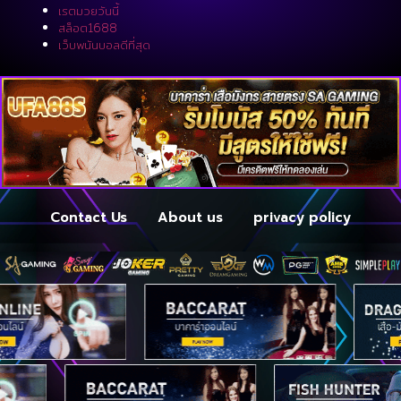
เรตมวยวันนี้
สล็อต1688
เว็บพนันบอลดีที่สุด
Contact Us
About us
privacy policy