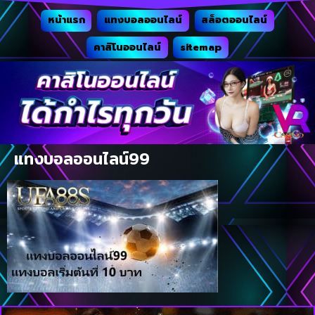
หน้าแรก
แทงบอลออนไลน์
สล็อตออนไลน์
คาสิโนออนไลน์
sitemap
แทงบอลออนไลน์99