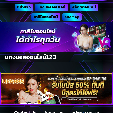
หน้าแรก
แทงบอลออนไลน์
สล็อตออนไลน์
คาสิโนออนไลน์
sitemap
แทงบอลออนไลน์123
Contact Us
About us
privacy policy