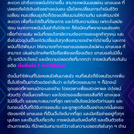
สะดวก เข้าถึงการพนันได้ง่ายขึ้น สามารถพนันบอลผ่าน แทงบอล ที่
ปลอดภัยได้เงินจริงอย่างแน่นอน เมื่อโลกเปลี่ยนการดำเนินชีวิต
เปลี่ยน คนเปลี่ยนธุรกิจก็ต้องเปลี่ยนนามให้ตามทัน และพัฒนาให้
สะดวก เพื่อที่จะได้เป็นที่ต้องการ และได้รับความนิยม เพราะในสมัย
ก่อน ขนาดการพนันนั้นเข้าถึงได้ยาก ก็ยังมีคนที่พยายามแสวงหา
เพื่อทำการเล่น พนันที่ตอบโจทย์ความต้องการของลูกค้าทุกคน และ
ยิ่งในปัจจุบันนี้โลกได้เปลี่ยนไปทุกสิ่งสามารถเข้าหาได้ง่ายขึ้น และการ
พนันก็ได้พัฒนา ให้สามารถทำการแทงบอลออนไลน์ผ่าน แทงบอล ที่
สามารถ เล่นผ่านโทรศัพท์มือถือเพียงเครื่องเดียว แทงบอลไม่มีขั้น
ต่ำ แต่มีประโยชน์ และมีความปลอดภัยที่มากกว่า การพนันที่เล่นกันใน
อดีต
เว็บอันดับ 1 ทำกำไรได้มาก
ดังนั้นทำให้คนที่ไม่เคยสนใจหันมาสนใจ คนที่สนใจก็ยิ่งสนใจมากเพิ่ม
ขึ้นไปอีกเป็นเท่าตัวแต่อย่าลืมว่า อะไรที่ควรชอบมาก ๆ ก็มักจะมี
จุดบอดที่หายคนมักจะมองข้าม โดยเฉพาะเพื่อแสวงหาผล ปะโยชน์
ส่วนตัว ดังนั้นควรศึกษา และไตร่ตรองเลือกสรรสิ่งที่ดี แทงบอล
ไม่มีขั้นต่ำ และเหมาะสมมากที่สุด เพราะเป็นโยชน์ต่อตัวท่านเอง และ
ในตอนนี้เว็บที่ได้รับการยอมรับ และถูกพูดถึงเป็นอย่างมากนั้นคงจะ
ต้องยกให้ แทงบอล ที่เป็นเว็บไซต์มากที่สุด และมีเครือข่ายอยู่ทั่วทุก
มุมโลก และเป็นเว็บเกี่ยวกับ การพนันอันดับหนึ่งที่ดี และเป็นตัวจริง
ด้านการพนัน ที่นักพนันสามารถไว้วางในความปลอดภัยในทุก ๆ ด้าน