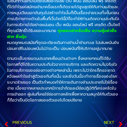
โมชั่นที่ท่านแทบไม่ต้องเสียอะไรเลย เว็บ พนัน ออนไลน์ ฟรี เครดิต
ที่ได้กำไรแค่สมัครเข้ามาครั้งแรกก็เกิดรายได้สูงสุดให้กับท่านแล้วและ
การหมุนเวียนเอาต้นทุนไปสร้างกำไรนั้นก็เป็นเรื่องง่ายรวมทั้งขั้นตอน
การบริการทางด้านในพื้นที่เว็บไซต์นี้มีก็จะทำให้ท่านเกิดความประทับใจ
ในการบริการได้อย่างแน่นอน เว็บ พนัน ออนไลน์ ฟรี เครดิต เว็บไซต์
ที่คุณมีสิทธิ์ได้รับเยอะมากมาย
ทุกยอดฝากรับเพิ่ม ความคุ้มค่ายิ่ง
ฝาก ยิ่งคุ้ม
หมดยุคหมดสมัยที่คุณจะต้องเดินทางข้ามน้ำข้ามทะเล ไปเล่นพนันยัง
บ่อนคาสิโนบ่อนพนันไม่ว่าจะเป็น บ่อนพนันที่ให้บริการอยู่มากมาย
ตามตะเข็บชายแดนประเทศเพื่อนบ้านต่างๆ ซึ่งหลายๆคนก็ได้รับ
โอกาสที่ดีได้รับความประทับใจจากการบริการ และเกิดความไม่จริงใจ
ในการบริการของช่องทางต่างๆเหล่านั้น เพราะไม่ว่าใครก็คงจะคาด
หวังผลกำไรเข้าสู่ตัวเองกันทั้งนั้น และยิ่งวันนี้จะทำการเรื่องของโรค
ระบาดร้ายแรง เป็นตัวกำหนดคำให้การเดินทางข้ามประเทศไม่ใช่เรื่อง
ง่าย เนื่องจากหลายประเทศมีการจำกัดและมีข้อปฏิบัติที่เคร่งครัดใน
การเข้าออก ผู้เล่นที่เคยใช้ช่องทางหลักเพื่อหาความสนุกให้กับตัวเอง
ก็ถือว่าเป็นปิดโอกาสของตัวเองไปโดยปริยาย
PREVIOUS
NEXT