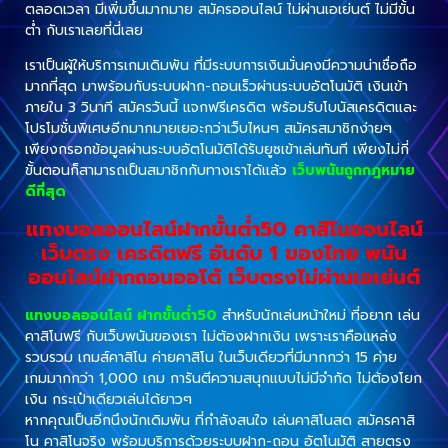
ตลอดเวลา มีเพิ่มขึ้นมากมาย สมัครออนไลน์ ไม่ผ่านเอเย่นต์ ไม่มีขั้น
ต่ำ กับเราเลยที่นี่เลย
เราเป็นผู้ให้บริการเกมเดิมพัน ที่มีระบบการเงินมั่นคงมีความน่าเชื่อถือ
มากที่สุด มาพร้อมกับระบบฝาก-ถอนเร็วผ่านระบบอัตโนมัติ เงินเข้า
ภายใน 3 วินาที สมัครวันนี้ แจกฟรีเครดิต พร้อมรับโบนัสเครดิตและ
โปรโมชั่นพิเศษอีกมากมายเยอะกว่าเว็บไหนๆ สมัครสมาชิกง่ายๆ
เพียงกรอกข้อมูลผ่านระบบอัตโนมัติได้รับยูซเข้าเล่นทันที เพียงไม่กี่
ขั้นตอนก็สามารถเป็นสมาชิกกับทางเราได้แล้ว
เว็บพนันถูกกฎหมาย
ดีที่สุด
แทงบอลออนไลน์ฝากขั้นต่ำ50
คาสิโนออนไลน์
เว็บตรง เครดิตฟรี อันดับ 1 ของไทย พนัน
ออนไลน์ฝากถอนออโต้ เว็บตรงไม่ผ่านเอเย่นต์
แทงบอลออนไลน์ ฝากขั้นต่ำ50
สำหรับนักเล่นหน้าใหม่ ที่อยาก เล่น
คาสิโนฟรี กับเว็บพนันของเรา ไม่ต้องฝากเงิน เพราะเราคือแหล่ง
รวบรวม เกมส์คาสิโน ค่ายคาสิโน ในเว็บเดียวที่มีมากกว่า 15 ค่าย
เกมมากกว่า 1,000 เกม การันตีความสนุกแบบไม่มีจำกัด ไม่ต้องโยก
เงิน กระเป๋าเดียวเล่นได้ยาวๆ
หากคุณเป็นอีกนึงนักเดิมพัน ที่กำลังสนใจ เล่นคาสิโนสด สมัครคาสิ
โน คาสิโนจริง พร้อมบริการด้วยระบบฝาก-ถอน อัตโนมัติ สายตรง