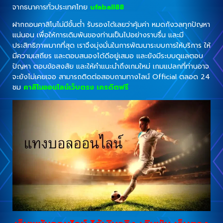
จากธนาคารทั่วประเทศไทย
ufaball88
ฝากถอนคาสิโนไม่มีขั้นต่ำ รับรองได้เลยว่าคุ้มค่า หมดกังวลทุกปัญหา
แน่นอน เพื่อให้การเดิมพันของท่านเป็นไปอย่างราบรื่น และมี
ประสิทธิภาพมากที่สุด เราจึงมุ่งมั่นในการพัฒนาระบบการให้บริการ ให้
มีความเสถียร และตอบสนองได้ดีอยู่เสมอ และยังมีระบบดูแลตอบ
ปัญหา ตอบข้อสงสัย และให้คำแนะนำถึงเกมใหม่ เกมแปลกที่ท่านอาจ
จะยังไม่เคยเจอ สามารถติดต่อสอบถามทางไลน์ Official ตลอด 24
ชม
คาสิโนออนไลน์เว็บตรง เครดิตฟรี