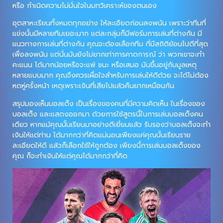
หรือ กำเนิดความไม่มั่นใจในบทวิเคราะห์ของตนเอง
อุตสาหะเรียนทั้งหมดทุกอย่าง ให้ละเอียดก่อนลงพนัน เพราะว่าทีมที่
แข่งนั้นมีหลายทีมเยอะมาก แต่ละกลุ่มก็มีฟอร์มการเล่นที่ต่างกัน มี
แนวทางการเล่นที่ต่างกัน คุณจะต้องเลือกทีม ที่มีสถิติย้อนไปดีที่สุด
เพื่อลงพนัน แต่นั่นมันยังไม่ยากเท่าการคาดการณ์ ว่า พวกเขาจะทำ
คะแนน ได้มากน้อยหรือจะแพ้ ชนะ หรือเสมอ มันขึ้นอยู่กับมูลเหตุ
หลายแบบมาก คุณจึงควรเผื่อใจสำหรับการเล่นให้ดีด้วย จะได้ไม่ต้อง
หดหู่ครั้งหน้า เหตุเพราะเงินที่เสียไปแล้วคืนยากเหมือนกัน
สรุปมองเห็นบอลเต็ง เป็นเรื่องของคนที่มีความคิดเห็น ในเรื่องของ
บอลเต็ง และแสดงออกมา ด้วยการใช้สูตรนี้ในการเล่นบอลเต็งคน
เดียว หากแม้คุณนั้นเรียนมาอย่างดีเยี่ยมแล้ว รับรองว่าบอลเต็งจะทำ
เงินให้แด่ท่าน ได้มากกว่าที่คิดแน่นอนเพียงแค่คุณนั้นเรียนราย
ละเอียดให้ดี แล้วก็เลือกใช้ให้ถูกต้อง เพียงนี้การเล่นบอลเต็งของ
คุณ ก็จะทำเงินให้แด่คุณได้มากกว่าที่คิด