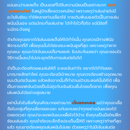
แน่นอนว่าบอลเต็ง เป็นบอลที่ได้รับความนิยมเป็นอย่างมาก
แทง
บอลออนไลน์
ในหมู่นักเสี่ยงดวงคนใหม่ เพราะเหตุว่าเล่นง่ายไม่มี
อะไรซับซ้อน ทำให้หลายท่านเลือกใช้ การเดิมพันบอลตัวนี้ในการเล่น
พนันนั่นเอง แต่แม้กระทั่งเล่นง่าย ได้กำไรไวก็จริง แต่มีข้อที่
ระมัดระวังอยู่
ถ้าเกิดคุณอยากได้เล่นบอลเต็งให้ได้กำไรนั้น คุณควรมีทางพินิจ
พิจารณาที่ดี เพื่อคุณนั้นได้ช่องชนะพนันสูงที่สุด เพราะเหตุว่าหาก
คุณชนะ คุณจะได้เงินแบบเต็มๆเลยล่ะ รับประกันเลยว่า คุณจะชอบใจ
วิธีการนี้และนำไปประยุกต์กับการเล่นต่อไปได้
จำเป็นจะต้องคิดแผนเล่นให้ดี จะลงเงินเท่าไร อยากได้กำไรเยอะ
มากมายสักเท่าไหร่ คุณจะต้องมีเป้าหมาย คุณควรต้องสร้างจุดหมาย
แบบวันต่อวันเลย แล้วหลังจากนั้นก็ทำตามเป้าประสงค์นั้นให้ได้ เพื่อ
เป็นการเซฟเงินด้วยเป็นไม่ยุ่งกับเงินส่วนอื่นโดยเด็ดขาด เพื่อคุณ
เล่นพนันได้อย่างสุขสบาย
อย่ามั่นใจในสิ่งที่คุณคิดมากอย่างมาก
เว็บแทงบอล
แม้ว่าคุณจะเชื่อ
ถือในกลุ่มที่คุณเลือกเยอะแยะ แต่บอกเลยว่าทุกอย่างมันแปลงได้
ตลอดเวลา คุณน่าจะลงพนันแบบเผื่อใจไว้บ้าง ยิ่งคุณเป็นมือใหม่ฝึก
ซ้อมเล่นแล้ว คุณจำต้องระลึกถึงประเด็นนี้ให้ดี เพราะเหตุว่าท้ายที่สุด
แล้ว คุณอาจต้องหยุดเล่นพนันไปเลย ด้วยเหตุว่าไม่มีเงินเล่นต่อ