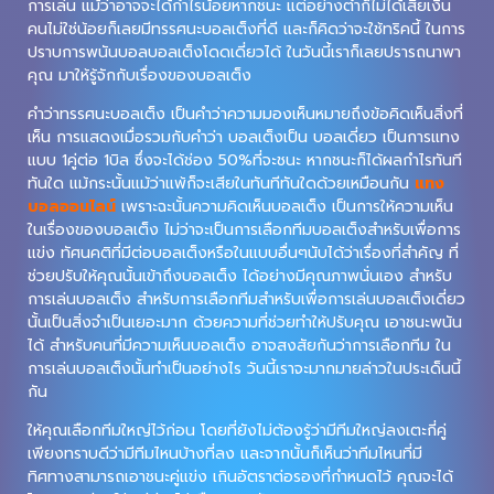
การเล่น แม้ว่าอาจจะได้กำไรน้อยหากชนะ แต่อย่างต่ำก็ไม่ได้เสียเงิน
คนไม่ใช่น้อยก็เลยมีทรรศนะบอลเต็งที่ดี และก็คิดว่าจะใช้ทริคนี้ ในการ
ปราบการพนันบอลบอลเต็งโดดเดี่ยวได้ ในวันนี้เราก็เลยปรารถนาพา
คุณ มาให้รู้จักกับเรื่องของบอลเต็ง
คำว่าทรรศนะบอลเต็ง เป็นคำว่าความมองเห็นหมายถึงข้อคิดเห็นสิ่งที่
เห็น การแสดงเมื่อรวมกับคำว่า บอลเต็งเป็น บอลเดี่ยว เป็นการแทง
แบบ 1คู่ต่อ 1บิล ซึ่งจะได้ช่อง 50%ที่จะชนะ หากชนะก็ได้ผลกำไรทันที
ทันใด แม้กระนั้นแม้ว่าแพ้ก็จะเสียในทันทีทันใดด้วยเหมือนกัน
แทง
บอลออนไลน์
เพราะฉะนั้นความคิดเห็นบอลเต็ง เป็นการให้ความเห็น
ในเรื่องของบอลเต็ง ไม่ว่าจะเป็นการเลือกทีมบอลเต็งสำหรับเพื่อการ
แข่ง ทัศนคติที่มีต่อบอลเต็งหรือในแบบอื่นๆนับได้ว่าเรื่องที่สำคัญ ที่
ช่วยปรับให้คุณนั้นเข้าถึงบอลเต็ง ได้อย่างมีคุณภาพนั่นเอง สำหรับ
การเล่นบอลเต็ง สำหรับการเลือกทีมสำหรับเพื่อการเล่นบอลเต็งเดี่ยว
นั้นเป็นสิ่งจำเป็นเยอะมาก ด้วยความที่ช่วยทำให้ปรับคุณ เอาชนะพนัน
ได้ สำหรับคนที่มีความเห็นบอลเต็ง อาจสงสัยกันว่าการเลือกทีม ใน
การเล่นบอลเต็งนั้นทำเป็นอย่างไร วันนี้เราจะมากมายล่าวในประเด็นนี้
กัน
ให้คุณเลือกทีมใหญ่ไว้ก่อน โดยที่ยังไม่ต้องรู้ว่ามีทีมใหญ่ลงเตะกี่คู่
เพียงทราบดีว่ามีทีมไหนบ้างที่ลง และจากนั้นก็เห็นว่าทีมไหนที่มี
ทิศทางสามารถเอาชนะคู่แข่ง เกินอัตราต่อรองที่กำหนดไว้ คุณจะได้