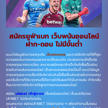
สมัครยูฟ่าเบท เว็บพนันออนไลน์
ฝาก-ถอน ไม่มีขั้นต่ำ
แนะนำข้อมูลในการลงทุนกับ
เว็บแทงบอล
และการใช้บริการที่ดีที่สุด
ความชอบในการลงทุนของเราจะเป็นแบบใด ประสบความสำเร็จต่อ
การลงทุนมากขนาดไหน สามารถสมัครสมาชิกเว็บไซต์เพื่อเป็นส่วน
ช่วยในการเล่นเกมออนไลน์ เว็บแทงบอลออนไลน์วันนี้ แนะนำข้อมูล
การลงทุนและการเลือกใช้บริการในวันนี้เพื่อเป็นส่วนช่วยในการลงทุน
และใช้บริการที่ดีเราทุกคนก็มีโอกาสได้รับผลกำไรในการเล่น กำไรกลับ
คืนมาจากการใช้บริการใช้สูตรการแทงบอลออนไลน์
สมัคร
ufabet เข้าสู่ระบบ
เว็บพนันออนไลน์ เว็บแม่เดียวจบ
UFABET ไม่ต้องโยกเงิน
คุณสามารถ สมัครUFABET ได้อย่างง่าย ๆ เพียงทำตามขั้นตอน