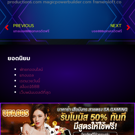
productions.com
magicpowerbuilder.com
framersloft.co
PREVIOUS
NEXT
แทงบอล888แจกเครดิตฟรี
บอล888แจกเครดิตฟรี
ยอดนิยม
พักยกออนไลน์
แทงบอล
เรตมวยวันนี้
สล็อต1688
เว็บพนันบอลดีที่สุด