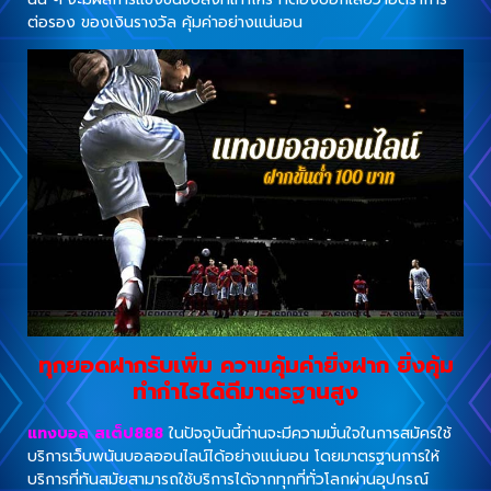
ต่อรอง ของเงินรางวัล คุ้มค่าอย่างแน่นอน
ทุกยอดฝากรับเพิ่ม ความคุ้มค่ายิ่งฝาก ยิ่งคุ้ม
ทำกำไรได้ดีมาตรฐานสูง
แทงบอล สเต็ป888
ในปัจจุบันนี้ท่านจะมีความมั่นใจในการสมัครใช้
บริการเว็บพนันบอลออนไลน์ได้อย่างแน่นอน โดยมาตรฐานการให้
บริการที่ทันสมัยสามารถใช้บริการได้จากทุกที่ทั่วโลกผ่านอุปกรณ์