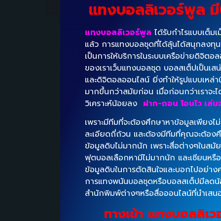
แทงบอลลิเวอร์พูล มี
แทงบอลลิเวอร์พูล
ได้รับกำไรแบบเต็มเ
แล้ว การแทงบอลชุดที่ได้ลุ้นได้สนุกลงทุ
เป็นการให้บริการในระบบเครือข่ายดิจิตอล
ของเราเว็บแทงบอลชุด บอลสเต็ปเป็นเสน่ห์
และดิจิตอลออนไลน์ ยิ่งทำให้รูปแบบเหล่
มากขึ้นกว่าสมัยก่อน เมื่อก่อนกว่าเราจะ
วิเคราะห์น้อยลง
ฝาก-ถอน โอนไว เล่นจร
เพราะมีทีมที่จะต้องศึกษาหาข้อมูลเพียงไ
ละเอียดถี่ถ้วน และต้องมีทีมที่คุณจะต้องศ
ข้อมูลดิบไม่มากนัก เพราะสื่อต่างๆในสมัยก่
ฟุตบอลเลือกหามีไม่มากนัก และเซียนหรือกูร
ข้อมูลดิบในการตัดสินใจและบอกไปอย่างคน
การแทงพนันบอลชุดหรือบอลสเต็ปมีลดน้อยล
สำนักพิมพ์ต่างๆหรือสื่อออนไลน์ที่นำเสนอ
ทางเข้า แทงบอลลิเวอร