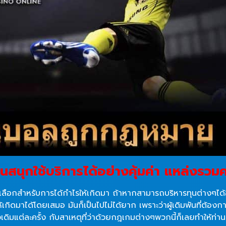
สนุกใช้บริการได้อย่างคุ้มค่า แหล่งรวมค
ตัวเลือกสำหรับการได้กำไรให้เกิดมา ถ้าหากสามารถบริหารทุนต่างๆได
้เกิดมาได้โดยเสมอ มันก็เป็นไปไม่ได้ยาก เพราะว่าผู้เดิมพันที่ต้องก
งเดิมแต่ละครั้ง กับสาเหตุที่ว่าด้วยกฎเกมต่างๆพวกนี้ก็เลยทำให้ท่