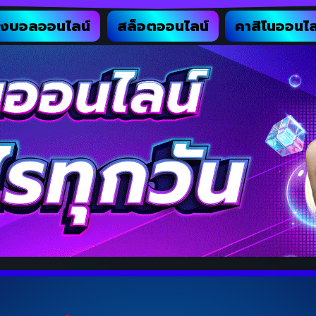
งบอลออนไลน์
สล็อตออนไลน์
คาสิโนออนไล