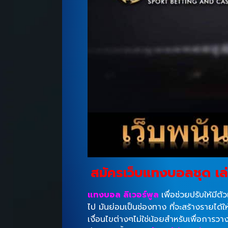
สมัครเว็บแทงบอลชุด เล่น
แทงบอล ลิเวอร์พูล
เพื่อช่วยปรับให้มี
ไป มันย่อมเป็นช่องทาง ที่จะสร้างรายได้ให
เงื่อนไขต่างๆไม่ใช่น้อยสำหรับเพื่อการวา