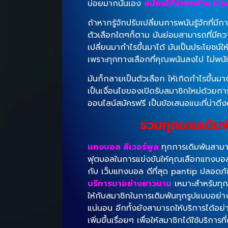
บ่อยมากนั้นเอง
สมัครได้ง่ายๆผ่าน Line
ถ้าหากรู้จักปรับเปลี่ยนการพนันรู้จักที่ม
ตัวเลือกใดๆก็ตาม มันย่อมสามารถที่มีความไ
เปลี่ยนมากำไรขึ้นมาได้ มันเป็นประโยชน์ใ
เพราะทุกทางเลือกที่คุณพนันลงไป ไม่พ
มันก็กลายเป็นตัวเลือก ให้เกิดกำไรขึ้นม
เป็นเงื่อนไขของเปิดรับสมาชิกใหม่ด้วยกา
ออนไลน์สมัครฟรี เป็นข้อเสนอแนะที่น่าดึ
รวมทุกเกมเดิมพ
แทงบอล ลิเวอร์พูล
ทุกการเดิมพันสามา
ฟุตบอลในการแข่งขันให้คุณเลือกแทงบอล
กับ เว็บแทงบอล ดีที่สุด pantip ปลอด
บริการมาอย่างยาวนาน
เหมาะสำหรับทุก
ให้กับสมาชิกในการเดิมพันทุกรูปแบบอย่างสู
แน่นอน อีกทั้งยังสามารถให้บริการได้
เพิ่มขึ้นเรื่อยๆ เพื่อให้สมาชิกได้ใช้บ