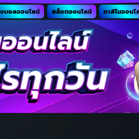
งบอลออนไลน์
สล็อตออนไลน์
คาสิโนออนไล