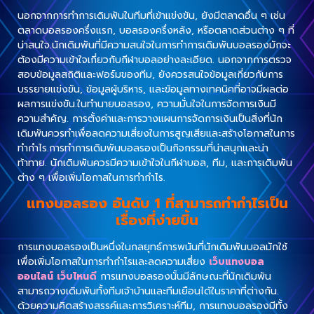
นอกจากการทำการเดิมพันในทีมที่เข้าแข่งขัน, ยังมีตลาดอื่น ๆ เช่น
ตลาดบอลรองครึ่งแรก, บอลรองครึ่งหลัง, หรือตลาดส่วนต่าง ๆ ที่
น่าสนใจ.นักเดิมพันที่มีความสนใจในการทำการเดิมพันบอลรองมักจะ
ต้องมีความเข้าใจเกี่ยวกับกีฬาบอลอย่างละเอียด. นอกจากการตรวจ
สอบข้อมูลสถิติและฟอร์มของทีม, ยังควรสนใจข้อมูลเกี่ยวกับการ
บรรยายแข่งขัน, ข้อมูลผู้บริหาร, และข้อมูลทางเทคนิคที่อาจมีผลต่อ
ผลการแข่งขัน.ในทำนายบอลรอง, ความมั่นใจในการจัดการเงินมี
ความสำคัญ. การตั้งค่าและการวางแผนการจัดการเงินเป็นสิ่งที่นัก
เดิมพันควรทำเพื่อลดความเสี่ยงในการสูญเสียและสร้างโอกาสในการ
ทำกำไร.การทำการเดิมพันบอลรองเป็นกิจกรรมที่น่าสนุกและน่า
ท้าทาย. นักเดิมพันควรมีความเข้าใจในกีฬาบอล, ทีม, และการเดิมพัน
ต่าง ๆ เพื่อเพิ่มโอกาสในการทำกำไร.
แทงบอลรอง
อันดับ 1 ที่สามารถทำกำไรเป็น
เรื่องที่ง่ายขึ้น
การแทงบอลรองเป็นหนึ่งในกลยุทธ์การพนันที่นักเดิมพันบอลมักใช้
เพื่อเพิ่มโอกาสในการทำกำไรและลดความเสี่ยง
เว็บแทงบอล
ออนไลน์ เว็บไหนดี
การแทงบอลรองนั้นมีลักษณะที่นักเดิมพัน
สามารถวางเดิมพันทั้งทีมเจ้าบ้านและทีมเยือนได้ในราคาที่ต่างกัน.
ด้วยความคิดสร้างสรรค์และการวิเคราะห์ทีม, การแทงบอลรองมีทั้ง