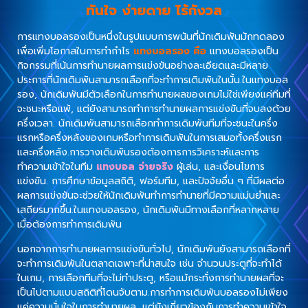
ทันใจ ง่ายดาย ไร้กังวล
การแทงบอลรองเป็นหนึ่งในรูปแบบการพนันที่นักเดิมพันมักทดลอง
เพื่อเพิ่มโอกาสในการทำกำไร
แทงบอลรอง คือ
แทงบอลรองเป็น
กิจกรรมที่เน้นการทำนายผลการแข่งขันอย่างละเอียดและมีหลาย
ประการที่นักเดิมพันสามารถเลือกที่จะทำการเดิมพันในนั้น.ในแทงบอล
รอง, นักเดิมพันมีตัวเลือกในการทำนายผลของเกมไม่ใช่เพียงแค่ทีมที่
จะชนะหรือแพ้, แต่ยังสามารถทำการทำนายผลการแข่งขันที่จบลงด้วย
ครึ่งเวลา. นักเดิมพันสามารถเลือกทำการเดิมพันทีมที่จะชนะในครึ่ง
แรกหรือครึ่งหลังของเกมหรือทำการเดิมพันในการเสมอทั้งครึ่งแรก
และครึ่งหลัง.การวางเดิมพันรองต้องการการวิเคราะห์และการ
ทำความเข้าใจในทีม
แทงบอล จ่ายจริง
ผู้เล่น, และเงื่อนไขการ
แข่งขัน. การศึกษาข้อมูลสถิติ, ฟอร์มทีม, และปัจจัยอื่น ๆ ที่มีผลต่อ
ผลการแข่งขันจะช่วยให้นักเดิมพันทำการทำนายที่มีความแม่นยำและ
เสถียรมากขึ้น.ในแทงบอลรอง, นักเดิมพันมีทางเลือกที่หลากหลาย
เมื่อต้องการทำการเดิมพัน
นอกจากการทำนายผลการแข่งขันทั่วไป, นักเดิมพันยังสามารถเลือกที่
จะทำการเดิมพันในตลาดเฉพาะที่น่าสนใจ เช่น จำนวนประตูที่จะทำได้
ในเกม, การเลือกทีมที่จะไม่ทำประตู, หรือแม้กระทั่งการทำนายผลที่จะ
เป็นไปตามแบบสถิติที่โดนจับตาม.การทำการเดิมพันบอลรองไม่เพียง
แค่ความมั่นใจในการทำนายผล, แต่ยังเกี่ยวข้องกับการทำความเข้าใจ