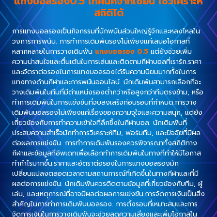
แทงบอลรอง0.5
เทคนิคจากเซียน ใช้วิเคราะห์
สถิติได้
การแทงบอลรองเป็นกิจกรรมที่นักพนันส่วนใหญ่รู้จักและหลงไหลใน
วงการการพนัน. การทำการเดิมพันรองไม่เพียงแค่เสนอโอกาสที่
หลากหลายในการวางเดิมพัน
แทงบอลรอง 0.5
แต่ยังช่วยเพิ่ม
ความน่าสนใจและตื่นเต้นในการเล่นและติดตามกีฬาบอลที่เรารัก.ราคา
และอัตราต่อรองในการแทงบอลรองได้รับความนิยมมากทั้งในการ
แทงทางด้านกีฬาและการพนันออนไลน์. นักเดิมพันสามารถเลือกที่จะ
วางเดิมพันในทีมที่มีตำแหน่งรองต่ำกว่าหรือสูงกว่าทีมตรงข้าม, หรือ
ทำการเดิมพันในการแข่งขันที่จบลงเสร็จก่อนรอบที่กำหนด.การวาง
เดิมพันบอลรองไม่เพียงแค่เรื่องของความจุใจและความสนุก, แต่ยัง
เกี่ยวข้องกับการทำความเข้าใจที่ลึกซึ้งในกีฬาบอล. นักเดิมพันที่
ประสบความสำเร็จมักทำการวิเคราะห์ทีม, ฟอร์มทีม, และปัจจัยที่มีผล
ต่อผลการแข่งขัน. การทำการเดิมพันรองควรพิจารณาทั้งสถิติทาง
กีฬาและข้อมูลที่อัพเดทเพื่อเลือกทำการเดิมพันในทางที่ทำให้มีโอกาส
ทำกำไรมากขึ้น.ราคาและอัตราต่อรองในการแทงบอลรองมัก
เปลี่ยนแปลงตลอดเวลาตามสถานการณ์ที่เกิดขึ้นในทางกีฬาและที่มี
ผลต่อการแข่งขัน. นักเดิมพันควรติดตามข้อมูลที่เกี่ยวข้องกับทีม, ผู้
เล่น, และเหตุการณ์ที่อาจมีผลต่อผลการแข่งขัน.การจัดการเงินเป็นสิ่ง
สำคัญในการทำการเดิมพันบอลรอง. การตั้งรอบที่เหมาะสมและการ
จัดการเงินในการวางเดิมพันจะช่วยลดความเสี่ยงและเพิ่มโอกาสใน