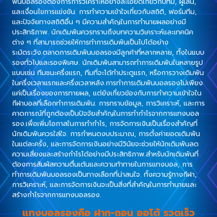
พันบอลรองต้องการการวิเคราะห์อย่างละเอียดเกี่ยวกับทีม, ผู้เล่น,
และเงื่อนไขการแข่งขัน. การทำความเข้าใจเกี่ยวกับสถิติ, ฟอร์มทีม,
และปัจจัยทางสถิติอื่น ๆ มีความสำคัญในการทำนายผลอย่างมี
ประสิทธิภาพ. นักเดิมพันควรทราบถึงบทความวิเคราะห์และเทคนิค
ต่าง ๆ ที่สามารถช่วยให้การทำการเดิมพันเป็นไปได้อย่าง
ระมัดระวัง.ตลาดการเดิมพันบอลรองมีลูกค้าที่หลากหลาย, ทั้งในแบบ
รองทั่วไปและรองพิเศษ. นักเดิมพันสามารถทำการเดิมพันในหลายรูป
แบบเช่น ทีมชนะครึ่งแรก, ทีมที่จะได้ทำประตูแรก, หรือการวางเดิมพัน
ในครึ่งเวลาแรกและครึ่งเวลาหลัง.การทำการเดิมพันบอลรองไม่เพียง
แค่เป็นเรื่องของการทายผล, แต่ยังเกี่ยวข้องกับการทำความเข้าใจใน
กีฬาบอลที่เลือกทำการเดิมพัน. การทราบข้อมูล, การวิเคราะห์, และการ
คาดการณ์ที่ถูกต้องเป็นปัจจัยสำคัญในการทำกำไรจากการแทงบอล
รอง.เพื่อเพิ่มโอกาสในการทำกำไร, การจัดการเงินเป็นเรื่องสำคัญที่
นักเดิมพันควรใส่ใจ. การกำหนดงบประมาณ, การตั้งค่ายอดเดิมพัน
ในแต่ละครั้ง, และการจัดการเงินอย่างมีวินัยจะช่วยให้นักเดิมพันลด
ความเสี่ยงและสร้างกำไรได้อย่างมีประสิทธิภาพ.สำหรับนักเดิมพันที่
ต้องการสัมผัสความตื่นเต้นและความท้าทายในการแทงบอล, การ
ทำการเดิมพันบอลรองเป็นทางเลือกที่น่าสนใจ. ทั้งความรู้ทางกีฬา,
การวิเคราะห์, และการจัดการเงินจะเป็นสิ่งที่สำคัญในการทำนายและ
สร้างกำไรจากการแทงบอลรอง.
แทงบอลรองคือ
ฝาก-ถอน ออโต้ รวดเร็ว