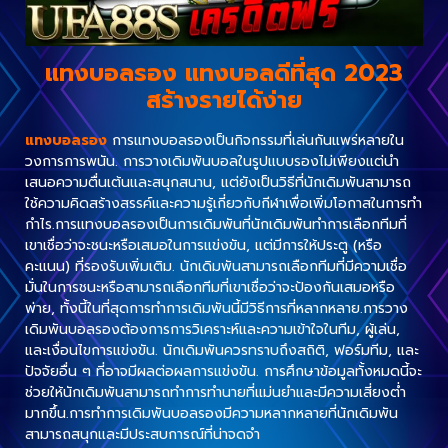
แทงบอลรอง
แทงบอลดีที่สุด 2023
สร้างรายได้ง่าย
แทงบอลรอง
การแทงบอลรองเป็นกิจกรรมที่เล่นกันแพร่หลายใน
วงการการพนัน. การวางเดิมพันบอลในรูปแบบรองไม่เพียงแต่นำ
เสนอความตื่นเต้นและสนุกสนาน, แต่ยังเป็นวิธีที่นักเดิมพันสามารถ
ใช้ความคิดสร้างสรรค์และความรู้เกี่ยวกับกีฬาเพื่อเพิ่มโอกาสในการทำ
กำไร.การแทงบอลรองเป็นการเดิมพันที่นักเดิมพันทำการเลือกทีมที่
เขาเชื่อว่าจะชนะหรือเสมอในการแข่งขัน, แต่มีการให้ประตู (หรือ
คะแนน) ที่รองรับเพิ่มเติม. นักเดิมพันสามารถเลือกทีมที่มีความเชื่อ
มั่นในการชนะหรือสามารถเลือกทีมที่เขาเชื่อว่าจะป้องกันเสมอหรือ
พ่าย, ทั้งนี้ในที่สุดการทำการเดิมพันนี้มีวิธีการที่หลากหลาย.การวาง
เดิมพันบอลรองต้องการการวิเคราะห์และความเข้าใจในทีม, ผู้เล่น,
และเงื่อนไขการแข่งขัน. นักเดิมพันควรทราบถึงสถิติ, ฟอร์มทีม, และ
ปัจจัยอื่น ๆ ที่อาจมีผลต่อผลการแข่งขัน. การศึกษาข้อมูลทั้งหมดนี้จะ
ช่วยให้นักเดิมพันสามารถทำการทำนายที่แม่นยำและมีความเสี่ยงต่ำ
มากขึ้น.การทำการเดิมพันบอลรองมีความหลากหลายที่นักเดิมพัน
สามารถสนุกและมีประสบการณ์ที่น่าจดจำ