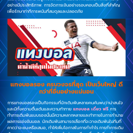
อย่างมีประสิทธิภาพ. การจัดการเงินอย่างรอบคอบเป็นสิ่งที่สำคัญ
เพื่อรักษาท่าทีการพนันที่สมดุลและปลอดภัย
แทงบอลรอง
ครบวงจรที่สุด เป็นเว็บใหญ่ ดี
กว่าที่อื่นอย่างแน่นอน
การแทงบอลรองเป็นกิจกรรมที่นักเดิมพันหลายคนค้นพบว่าน่าสนใจ
และมีทั้งความตื่นเต้นและความท้าทาย
แทงบอล เดี่ยว ฟรี
การ
ทำการเดิมพันแบบรองนั้นมีความหลากหลายและท้าทายในการทำนาย
ผลการแข่งขันบอล. นักเดิมพันสามารถเลือกที่จะวางเดิมพันในทีมที่
คาดว่าจะชนะหรือเสมอ, ทำให้เพิ่มโอกาสในการทำกำไร.การทำการเดิม