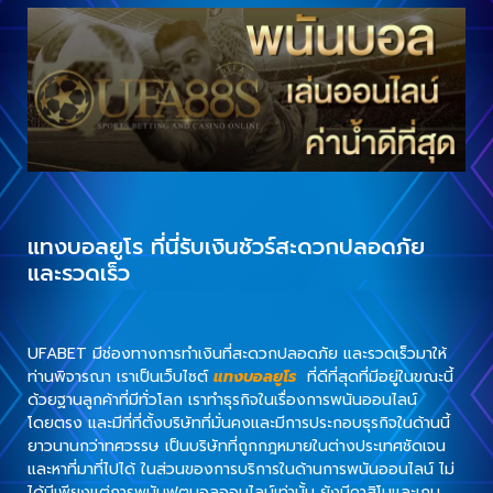
แทงบอลยูโร ที่นี่รับเงินชัวร์สะดวกปลอดภัย
และรวดเร็ว
UFABET มีช่องทางการทำเงินที่สะดวกปลอดภัย และรวดเร็วมาให้
ท่านพิจารณา เราเป็นเว็บไซต์
แทงบอลยูโร
ที่ดีที่สุดที่มีอยู่ในขณะนี้
ด้วยฐานลูกค้าที่มีทั่วโลก เราทำธุรกิจในเรื่องการพนันออนไลน์
โดยตรง และมีที่ที่ตั้งบริษัทที่มั่นคงและมีการประกอบธุรกิจในด้านนี้
ยาวนานกว่าทศวรรษ เป็นบริษัทที่ถูกกฎหมายในต่างประเทศชัดเจน
และหาที่มาที่ไปได้ ในส่วนของการบริการในด้านการพนันออนไลน์ ไม่
ได้มีเพียงแต่การพนันฟุตบอลออนไลน์เท่านั้น ยังมีคาสิโนและเกม