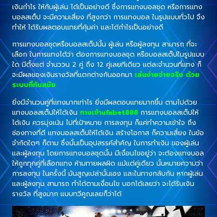
เงินกำไร ให้กับผู้เล่น ได้เป็นอย่างดี ซึ่งการแทงบอลชุด หรือการแทง
บอลสเต็ป จะมีความเสี่ยง ที่สูงกว่า การแทงบอล ในรูปแบบทั่วไป จึง
ทำให้ ได้รับผลตอบแทยที่คุ้มค่า และได้กำไรเป็นอย่างดี
การแทงบอลชุดหรือบอลสเต็ปนั้น ผู้เล่น หรือผู้ลงทุน สามารถ ที่จะ
เลือก ในการแทงได้ว่า ต้องการแทงบอลชุด หรือบอลสเต็ปในรูปแบบ
ใด มีตั้งแต่ จำนววน 2 คู่ ถึง 12 คู่เลยทีเดียว แต่ละจำนวนที่แทง ก็
จะมีผลของเงินรางวัลที่แตกต่างกันออกมา
เล่นง่ายจ่ายจริง ด้วย
ระบบที่ทันสมัย
ยิ่งมีจำนวนคู่ที่แทงมากเท่าไร ยิ่งมีผลตอบแทยมากขึ้น ตามไปด้วย
แทงบอลสเต็ปให้ได้เงิน
ทางเข้าufabet888
การแทงบอลสเต็ปให้
ได้เงิน ควรมุ่งเน้น ไปที่เป้าหมาย การลงทุน ก็แค่ทำความเข้าใจ ถึง
ช่องทางที่ดี แทงบอลสเต็ปให้ได้เงิน สร้างโอกาส ก็ความเสี่ยง ในข้อ
จำกัดใดๆ ก็ตาม ซึ่งนั้นเป็นอุปสรรค์สำคัญ ในการทำเงิน ของผู้เล่น
และผู้ลงทุน โดยการแทงบอลชุดนั้น มีเงื่อนไขอยู่ว่า จะต้องแทงบอล
ให้ถูกทุกคู่ที่เลือกแทง ห้ามทายผลผิด แม้แต่คู่เดียว นั้นหมายความว่า
การลงทุน ในครั้งนี้ มันสูญเปล่านั้นเอง และในทางกลับกัน หากผู้เล่น
และผู้ลงทุน สามารถ ทำได้ตามเงื่อนไข บอกได้เลยว่า จะได้รับเงิน
รางวัล ที่สูงมาก แบบทวีคูณเลยก็ว่าได้