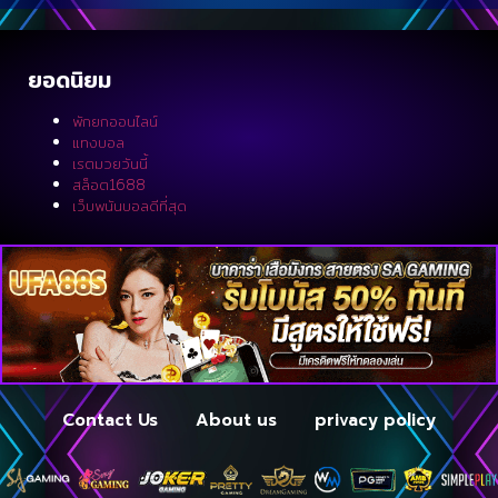
ยอดนิยม
พักยกออนไลน์
แทงบอล
เรตมวยวันนี้
สล็อต1688
เว็บพนันบอลดีที่สุด
Contact Us
About us
privacy policy