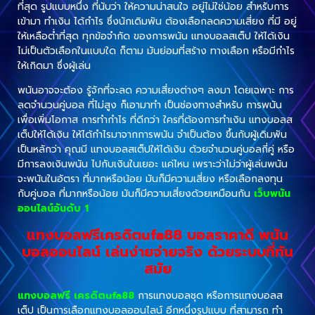
ที่สุด รูปแบบหนึ่ง ที่นับว่า ให้ความน่าสนใจ อยู่ไม่ใช่น้อย สำหรับการ
เข้ามา ทำเงิน ได้กำไร ซึ่งนักเดิมพัน ต้องเลือกลดความเสี่ยง ที่มี อยู่
ให้เหลือต่ำที่สุด ทุกข้อจำกัด ของการพนัน แทงบอลสเต็ป ให้ได้เงิน
ไม่เป็นตัวเลือกในแบบใด ก็ตาม มันย่อมที่สร้าง ทางเลือก หรือมีกำไร
ให้เกิดมา ซึ่งผู้เล่น
พนันอาจจะต้อง รู้จักที่จะลด ความเสี่ยงต่างๆ ลงมา โดยเฉพาะ การ
ลดจำนวนคู่บอล ที่ไม่สูง ก็เอามาทำ เป็นช่องทางสำหรับ การพนัน
เพื่อเพิ่มโอกาส การทำกำไร ที่ดีกว่า ใครที่ต้องการทำเงิน แทงบอลส
เต็ปให้ได้เงิน ให้ได้กำไรมาจากการพนัน จำเป็นต้อง ขึ้นกับผู้เดิมพัน
เป็นหลักว่า คุณมี แทงบอลสเต็ปให้ได้เงิน ด้วยจำนวนคู่บอลกี่คู่ หรือ
มีการลงเงินพนัน ไปกับเงินในเยอะ แค่ไหน เพราะว่าไม่ว่าผู้เล่นพนัน
จะพนันในอัตรา ที่มากหรือน้อย มันก็มีความเสี่ยง หรือเลือกลงทุน
กับคู่บอล ที่มากหรือน้อย มันก็มีความเสี่ยงด้วยเหมือนกัน
เว็บพนัน
ออนไลน์อันดับ 1
แทงบอลฟรีเครดิตufa88
บอลราคาดี พนัน
บอลออนไลน์ เล่นง่ายจ่ายจริง ด้วยระบบที่ทัน
สมัย
แทงบอลฟรี เครดิตufa88
การแทงบอลชุด หรือการแทงบอลส
เต็ป เป็นการเลือกแทงบอลออนไลน์ อีกหนึ่งรูปแบบ ที่สามารถ ทำ