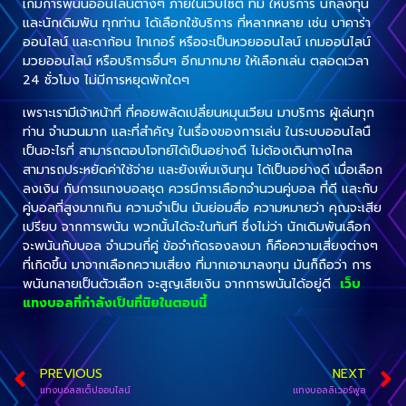
เกมการพนันออนไลน์ต่างๆ ภายในเว็บไซต์ ที่มี ให้บริการ นักลงทุน
และนักเดิมพัน ทุกท่าน ได้เลือกใช้บริการ ที่หลากหลาย เช่น บาคาร่า
ออนไลน์ และดาก้อน ไทเกอร์ หรือจะเป็นหวยออนไลน์ เกมออนไลน์
มวยออนไลน์ หรือบริการอื่นๆ อีกมากมาย ให้เลือกเล่น ตลอดเวลา
24 ชั่วโมง ไม่มีการหยุดพักใดๆ
เพราะเรามีเจ้าหน้าที่ ที่คอยพลัดเปลี่ยนหมุนเวียน มาบริการ ผู้เล่นทุก
ท่าน จำนวนมาก และที่สำคัญ ในเรื่องของการเล่น ในระบบออนไลนื
เป็นอะไรที่ สามารถตอบโจทย์ได้เป็นอย่างดี ไม่ต้องเดินทางไกล
สามารถประหยัดค่าใช้จ่าย และยังเพิ่มเงินทุน ได้เป็นอย่างดี เมื่อเลือก
ลงเงิน กับการแทงบอลชุด ควรมีการเลือกจำนวนคู่บอล ที่ดี และกับ
คู่บอลที่สูงมากเกิน ความจำเป็น มันย่อมสื่อ ความหมายว่า คุณจะเสีย
เปรียบ จากการพนัน พวกนั้นได้จะในทันที ซึ่งไม่ว่า นักเดิมพันเลือก
จะพนันกับบอล จำนวนกี่คู่ ข้อจำกัดรองลงมา ก็คือความเสี่ยงต่างๆ
ที่เกิดขึ้น มาจากเลือกความเสี่ยง ที่มากเอามาลงทุน มันก็ถือว่า การ
พนันกลายเป็นตัวเลือก จะสูญเสียเงิน จากการพนันได้อยู่ดี
เว็บ
แทงบอลที่กำลังเป็นที่นิยในตอนนี้
PREVIOUS
NEXT
แทงบอลสเต็ปออนไลน์
แทงบอลลิเวอร์พูล