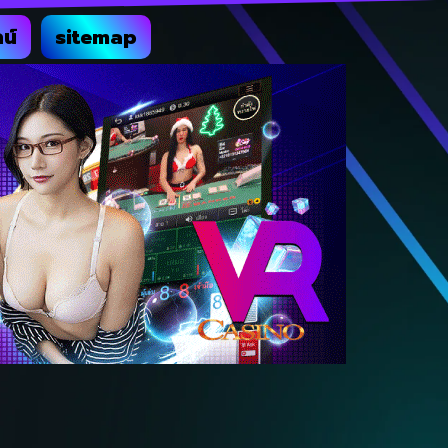
น์
sitemap