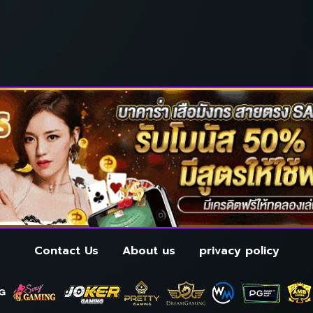
Contact Us
About us
privacy policy