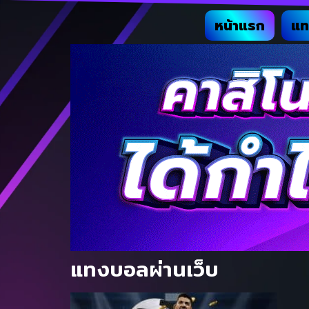
หน้าแรก
แท
แทงบอลผ่านเว็บ