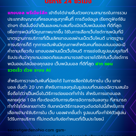
บริการ 24 ชั่วโมง
แทงบอล พรีเมียร์ลีก
เข้าถึงได้ง่ายขึ้นด้วยความสามารถในการรวม
ประเภทสัญญาณที่ครอบคลุมทุกพื้นที่ การดึงข้อมูล เรียกดูฟังก์ชัน
ต่างๆ ดังนั้นจึงจำเป็นและเหมาะสมที่จะเปิดเว็บพนันบอล ที่ดีที่สุด
เพื่อการพนันที่มีคุณภาพมากขึ้น ใช้ในการเลือกเว็บไซต์การพนันที่มี
มาตรฐานการบริการที่เป็นเลิศแทงบอลผ่านเน็ตเว็บไหนดี มาตรฐาน
การบริการก็ดี ทุกการเดิมพันมีคุณภาพสำหรับคนที่ชอบเล่นบอลจะมี
คำถามเกี่ยวกับ แทงบอลผ่านเน็ตเว็บไหนดี การแข่งขันรูปแบบธุรกิจที่
รับประกันว่าทุกเกมปลอดภัยและสามารถสร้างรายได้ให้กับเว็บไซต์การ
พนันออนไลน์ของคุณเอง เว็บพนันบอล ที่ดีที่สุด
ฝาก ถอน
รวดเร็ว ด้วย ระบบ AI
สำหรับการวางเดิมพันที่น้อยได้ ในการเลือกใช้บริการใน เว็บ แทง
บอล ขั้นต่ำ 20 บาท สำหรับการลงทุนในรูปแบบที่ตนเองมีความสนใจ
ซึ่งถือได้ว่าเป็นหนึ่งในวิธีการต่อยอดทำกำไร สำหรับการแทงบอล
หลายคู่ต่อ 1 บิล ที่จะต้องมีกับการบริหารจัดการเงินลงทุน ที่สามารถ
ทำกำไรได้หลายเท่าตัว กับเทคนิควิธีการลงทุนดังต่อไปนี้สำหรับการ
เลือกเข้ามาใช้บริการใน เว็บ บอลฝากขั้นต่ำ รูปแบบที่จะทำให้ตัวผู้เล่น
ได้รับการบริการ ที่ไม่กดดันกับข้อกำหนดที่เป็นประโยชน์
secretgardenohio.com
gsm-