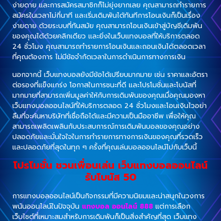
ง่ายดาย และการสมัครสมาชิกก็ไม่ยุ่งยากเลย คุณสามารถทำรายการ
สมัครในเวลาไม่กี่นาที และเริ่มเดิมพันได้ทันทีการโอนเงินก็เป็นเรื่อง
ง่ายดาย ด้วยระบบที่ทันสมัย คุณสามารถโอนเงินเข้าสู่บัญชีเดิมพัน
ของคุณได้ด้วยคลิกเดียว และยิ่งในเว็บแทงบอลที่ให้บริการตลอด
24 ชั่วโมง คุณสามารถทำรายการโอนเงินและถอนเงินได้ตลอดเวลา
ที่คุณต้องการ ไม่มีข้อจำกัดเวลาในการดำเนินการทางการเงิน
นอกจากนี้ เว็บแทงบอลยังมีข้อได้เปรียบมากมาย เช่น ราคาและอัตรา
ต่อรองที่แข็งแกร่ง โอกาสในการชนะที่ดี และโปรโมชั่นและโบนัสที่
มากมายที่สามารถเพิ่มมูลค่าให้กับการเดิมพันของคุณเมื่อคุณมองหา
เว็บแทงบอลออนไลน์ที่ให้บริการตลอด 24 ชั่วโมงและโอนเงินไวอย่า
ลืมที่จะค้นหาบริษัทที่เชื่อถือได้และมีความเป็นมืออาชีพ เพื่อให้คุณ
สามารถเพลิดเพลินกับประสบการณ์การเดิมพันบอลของคุณอย่าง
ปลอดภัยและมั่นใจใจในการทำรายการทางการเงินของคุณที่รวดเร็ว
และปลอดภัยที่สุดในทุก ๆ ครั้งที่คุณเล่นบอลออนไลน์ไปกับเว็บนี้
โปรโมชั่น ชวนเพื่อนเล่น เว็บแทงบอลออนไลน์
รับโบนัส 50
การแทงบอลออนไลน์เป็นกิจกรรมที่มีความนิยมและน่าสนุกในวงการ
พนันออนไลน์ในปัจจุบัน
แทงบอล ออนไลน์ 888
แต่การเลือก
เว็บไซต์ที่เหมาะสมสำหรับการเดิมพันก็เป็นสิ่งสำคัญที่สุด เว็บแทง