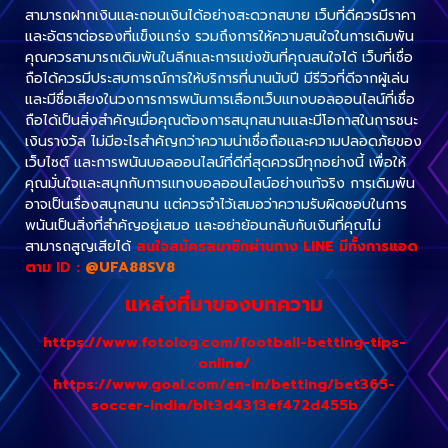
สามารถฝากเงินและถอนเงินได้อย่างสะดวกสบาย เว็บที่ดีควรมีราคา
และอัตราต่อรองที่แข็งแกร่ง รวมถึงการให้ความสนใจในการเดิมพัน
คุณควรสามารถเดิมพันในลีกและการแข่งขันที่คุณสนใจได้ เว็บที่เชื่อ
ถือได้ควรมีประสบการณ์การให้บริการที่นานนับปี มีรีวิวที่ดีจากผู้เล่น
และมีชื่อเสียงในวงการการพนันการเลือกเว็บแทงบอลออนไลน์ที่เชื่อ
ถือได้เป็นสิ่งสำคัญเมื่อคุณต้องการสนุกสนานและมีโอกาสในการชนะ
เงินรางวัล ไม่มีอะไรสำคัญกว่าความน่าเชื่อถือและความปลอดภัยของ
เว็บไซต์ และการพนันบอลออนไลน์ที่ดีที่สุดควรมีทุกอย่างนี้ เพื่อให้
คุณมั่นใจและสนุกกับการแทงบอลออนไลน์อย่างแท้จริง การเดิมพัน
อาจเป็นเรื่องสนุกสนาน แต่ควรจำไว้เสมอว่าความรับผิดชอบในการ
พนันเป็นสิ่งที่สำคัญอยู่เสมอ และอย่าย้อนกลับกับเงินที่คุณไม่
สามารถสูญเสียได้
สนใจสมัครสมาชิกผ่านทาง LINE มีทั้งการแอด
ตาม ID :
@UFA88SV8
แหล่งที่มาของบทความ
https://www.fotolog.com/football-betting-tips-
online/
https://www.goal.com/en-in/betting/bet365-
soccer-india/blt3d4313ef472d455b