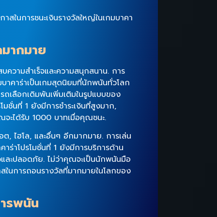
โอกาสในการชนะเงินรางวัลใหญ่ในเกมบาคา
ือกมากมาย
รประสบความสำเร็จและความสนุกสนาน. การ
บาคาร่าเป็นเกมสุดนิยมที่นักพนันทั่วโลก
ามารถเลือกเดิมพันเพิ่มเติมในรูปแบบของ
มชั่นที่ 1 ยังมีการชำระเงินที่สูงมาก,
ุณจะได้รับ 1000 บาทเมื่อคุณชนะ.
ล็อต, ไฮโล, และอื่นๆ อีกมากมาย. การเล่น
คาร่าโปรโมชั่นที่ 1 ยังมีการบริการด้าน
และปลอดภัย. ไม่ว่าคุณจะเป็นนักพนันมือ
โอกาสในการถอนรางวัลที่มากมายในโลกของ
ารพนัน