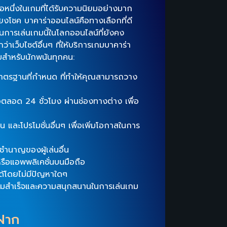
หนึ่งในเกมที่ได้รับความนิยมอย่างมาก
่ยงโชค บาคาร่าออนไลน์คือทางเลือกที่ดี
ดในการเล่นเกมนี้ในโลกออนไลน์ที่ยังคง
ว่าเว็บไซต์อื่นๆ ที่ให้บริการเกมบาคาร่า
บบสำหรับนักพนันทุกคน:
ามาตรฐานที่กำหนด ที่ทำให้คุณสามารถวาง
ลือตลอด 24 ชั่วโมง ผ่านช่องทางต่าง เพื่อ
ิน และโปรโมชั่นอื่นๆ เพื่อเพิ่มโอกาสในการ
มชำนาญของผู้เล่นอื่น
หรือแอพพลิเคชั่นบนมือถือ
ด้โดยไม่มีปัญหาใดๆ
สบความสำเร็จและความสนุกสนานในการเล่นเกม
ดฝาก