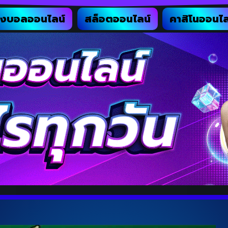
งบอลออนไลน์
สล็อตออนไลน์
คาสิโนออนไล