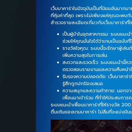
เว็บบาคาร่าในปัจจุบันเป็นที่นิยมอันมาก
ที่คุ้มค่าที่สุด เพราะไม่เพียงแค่คุณจะ
สำรวจรายละเอียดเกี่ยวกับเว็บบาคาร่าที่
เป็นผู้นำในอุตสาหกรรม: ระบบแนะนำ
ช่วยให้คุณมั่นใจได้ว่าเกมเป็นฉบับที
รางวัลใจคุณ: ระบบนี้จะรักษาผู้เล่
เพิ่มความสุขในการเล่น.
สะดวกและรวดเร็ว: ระบบแนะนำนี้ควร
ตรวจสอบรายงานและความคืบหน้าได
รับรองความปลอดภัย: เว็บบาคาร่า
รู้สึกถูกปกป้องเสมอ.
ความสนุกและความท้าทาย: นอกจากโ
เพื่อนมาเข้าร่วม ที่ทำให้ประสบการณ์
ระบบแนะนำเพื่อนบาคาร่าที่ให้รางวัล 2
ตื่นเต้นของเกมบาคาร่า ไม่ลืมที่จะแบ่งป