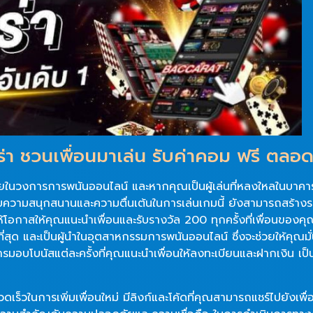
ร่า ชวนเพื่อนมาเล่น รับค่าคอม ฟรี ตลอ
มายในวงการการพนันออนไลน์ และหากคุณเป็นผู้เล่นที่หลงใหลในบาคาร่
พบกับความสนุกสนานและความตื่นเต้นในการเล่นเกมนี้ ยังสามารถสร้างร
่ให้โอกาสให้คุณแนะนำเพื่อนและรับรางวัล 200 ทุกครั้งที่เพื่อนขอ
ี่สุด และเป็นผู้นำในอุตสาหกรรมการพนันออนไลน์ ซึ่งจะช่วยให้คุณมั่น
ารมอบโบนัสแต่ละครั้งที่คุณแนะนำเพื่อนให้ลงทะเบียนและฝากเงิน เป็น
วดเร็วในการเพิ่มเพื่อนใหม่ มีลิงก์และโค้ดที่คุณสามารถแชร์ไปย