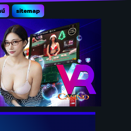
น์
sitemap