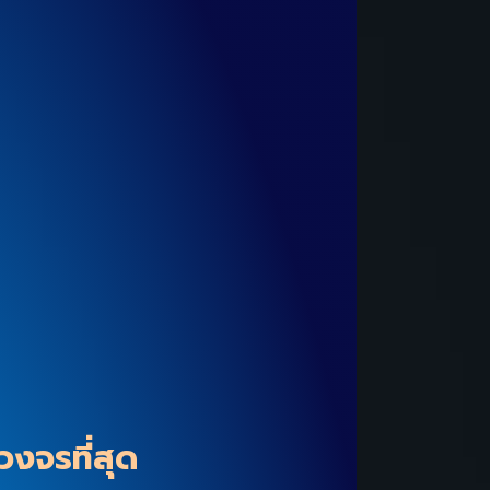
วงจรที่สุด