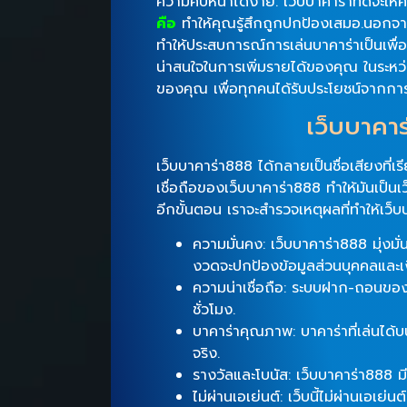
ความคืบหน้าได้ง่าย. เว็บบาคาร่าที่ดี
คือ
ทำให้คุณรู้สึกถูกปกป้องเสมอ.นอกจาก
ทำให้ประสบการณ์การเล่นบาคาร่าเป็นเพื่อ
น่าสนใจในการเพิ่มรายได้ของคุณ ในระหว่
ของคุณ เพื่อทุกคนได้รับประโยชน์จากการ
เว็บบาคา
เว็บบาคาร่า888 ได้กลายเป็นชื่อเสียงที่
เชื่อถือของเว็บบาคาร่า888 ทำให้มันเป็นเ
อีกขั้นตอน เราจะสำรวจเหตุผลที่ทำให้เว็บบาค
ความมั่นคง: เว็บบาคาร่า888 มุ่งมั่น
งวดจะปกป้องข้อมูลส่วนบุคคลและเ
ความน่าเชื่อถือ: ระบบฝาก-ถอนของ
ชั่วโมง.
บาคาร่าคุณภาพ: บาคาร่าที่เล่นได้
จริง.
รางวัลและโบนัส: เว็บบาคาร่า888 มีโ
ไม่ผ่านเอเย่นต์: เว็บนี้ไม่ผ่านเอเ