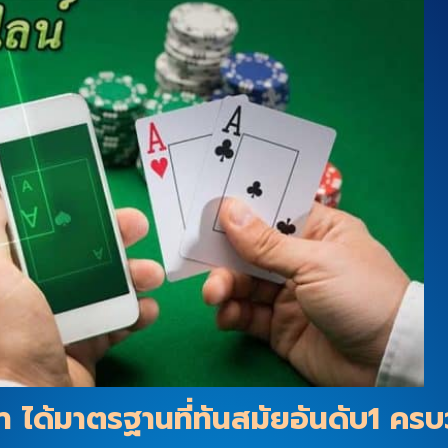
่า ได้มาตรฐานที่ทันสมัยอันดับ1 ครบ