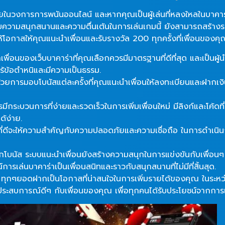
มายในวงการการพนันออนไลน์ และหากคุณเป็นผู้เล่นที่หลงใหลในบาคาร่
พบกับความสนุกสนานและความตื่นเต้นในการเล่นเกมนี้ ยังสามารถสร้างร
ให้โอกาสให้คุณแนะนำเพื่อนและรับรางวัล 200 ทุกครั้งที่เพื่อนของ
เพื่อนของเว็บบาคาร่าที่คุณเลือกควรมีมาตรฐานที่ดีที่สุด และเป็นผ
่ไร้ข้อตำหนิและมีความเป็นธรรม.
นด้วยการมอบโบนัสแต่ละครั้งที่คุณแนะนำเพื่อนให้ลงทะเบียนและฝากเงิ
มีกระบวนการที่ง่ายและรวดเร็วในการเพิ่มเพื่อนใหม่ มีลิงก์และโค้
้ง่าย.
ที่ดีจะให้ความสำคัญกับความปลอดภัยและความเชื่อถือ ในการดำเนิ
บนัส ระบบแนะนำเพื่อนยังสร้างความสนุกในการแข่งขันกับเพื่อน
การเล่นบาคาร่าเป็นเพื่อนสนิทและราวกับสนุกสนานที่ไม่มีที่สิ้นสุด.
00 ทุกๆยอดฝากเป็นโอกาสที่น่าสนใจในการเพิ่มรายได้ของคุณ ในระห
ันประสบการณ์ดีๆ กับเพื่อนของคุณ เพื่อทุกคนได้รับประโยชน์จากการ