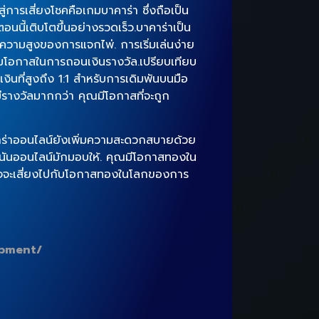
ู่การเสี่ยงโชคคือเกมบาคาร่า ซึ่งถือเป็น
นี้เติบโตขึ้นอย่างรวดเร็ว.บาคาร่าเป็น
พันความสูงของการแจกไพ่. การเริ่มเล่นง่าย
่มโอกาสในการถอนเงินรางวัล.เปรียบเทียบ
เงินที่สูงถึง 1:1 สำหรับการเดิมพันบนมือ
ี่มีรางวัลมากกว่า คุณมีโอกาสที่จะถูก
าร่าออนไลน์ยังเพิ่มความสะดวกสบายด้วย
ารพนันออนไลน์มักมอบให้. คุณมีโอกาสทองใน
่าอาจจะเสี่ยงไปกับโอกาสทองในโลกของการ
opment/