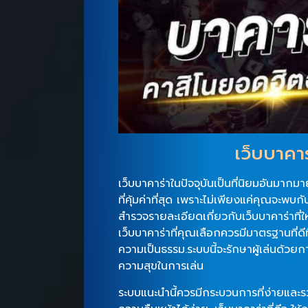
เว็บบาคา
เว็บบาคาร่าในปัจจุบันเป็นที่นิยมอันมาก
ที่คุ้มค่าที่สุด เพราะไม่เพียงแค่คุณจะ
สำรวจรายละเอียดเกี่ยวกับเว็บบาคาร่าที
เว็บบาคาร่าที่คุณเลือกควรมีมาตรฐานที่ดีท
ความเป็นธรรม.ระบบนี้จะรักษาผู้เล่นด้วยก
ความสุขในการเล่น
ระบบแนะนำนี้ควรมีกระบวนการที่ง่ายและร