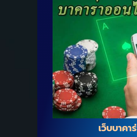
เว็บบาคาร