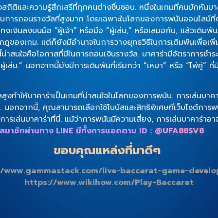
ถิติและความรู้สึกเสรีที่ทุกคนต่างชื่นชอบ. หนึ่งในเกมที่คนมักหันมาส
ในการถอนรางวัลที่สูงมาก โดยเฉพาะในโลกของการพนันออนไลน์ที่ตอน
แทงเงินลงบนมือ “ผู้เจ้า” หรือมือ “ผู้เล่น,” หรือเสมอกัน, แล้วเดิม
กฎของเกม. แต่ก็ยังมีอำนาจในการวางยุทธวิธีในการเดิมพันเพื่อเพิ
มนี้น่าสนใจคือโอกาสที่มีในการถอนเงินรางวัล. บาคาร่ามีอัตราการชำระ
ผู้เล่น.” นอกจากนี้ยังมีการเดิมพันที่เรียกว่า “เหมา” หรือ “ไพ่คู่” ท
ูงทำให้บาคาร่าเป็นเกมที่น่าสนใจในโลกของการพนัน. การเล่นบาค
ชอบ. นอกจากนี้, คุณสามารถเลือกใช้โบนัสและสิทธิพิเศษที่เว็บไซต์ก
งการเล่นบาคาร่าที่นี่. แม้ว่าการพนันมีความเสี่ยง, การเล่นบาคาร
สมาชิกผ่านทาง LINE มีทั้งการแอดตาม ID :
@UFA88SV8
ขอบคุณแหล่งที่มาดีๆ
//www.gammastack.com/live-baccarat-game-devel
https://www.wikihow.com/Play-Baccarat