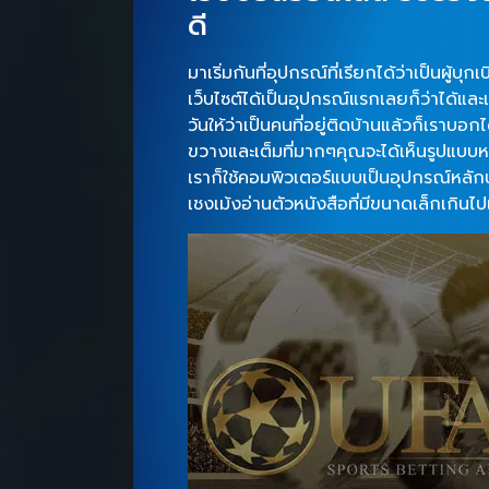
ดี
มาเริ่มกันที่อุปกรณ์ที่เรียกได้ว่าเป็นผู้บุ
เว็บไซต์ได้เป็นอุปกรณ์แรกเลยก็ว่าได้และ
วันให้ว่าเป็นคนที่อยู่ติดบ้านแล้วก็เราบ
ขวางและเต็มที่มากๆคุณจะได้เห็นรูปแบบห
เราก็ใช้คอมพิวเตอร์แบบเป็นอุปกรณ์หลัก
เชงเม้งอ่านตัวหนังสือที่มีขนาดเล็กเกินไ