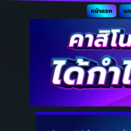
หน้าแรก
แท