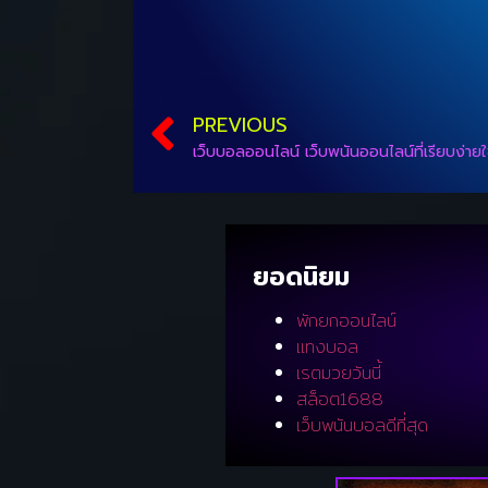
PREVIOUS
เว็บบอลออนไลน์ เว็บพนันออนไลน์ที่เรียบง่า
ยอดนิยม
พักยกออนไลน์
แทงบอล
เรตมวยวันนี้
สล็อต1688
เว็บพนันบอลดีที่สุด