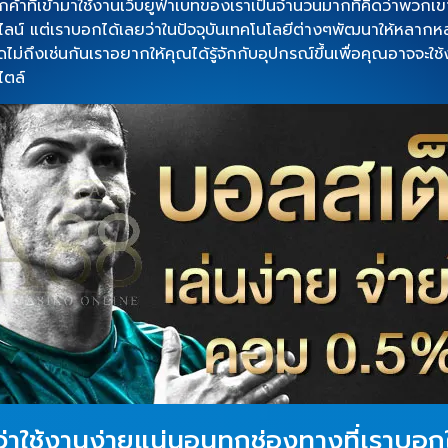
ีลูกค้าที่เข้ามาใช้งานเว็บยูฟ่าเบทของเราเป็นจำนวนมากที่คิดว่าพวก
ลออนไลน์ แต่เราบอกได้เลยว่าในปัจจุบันเทคโนโลยีต่างๆพัฒนาให้หลา
ไม่ถึงเช่นกันเราอยากให้คุณได้รู้จักกับอุปกรณ์ขึ้นเพื่อคุณอาจจะใ
ไตล์
่าใช้งานง่ายแน่นอนทุกช่องทางที่เราบอก