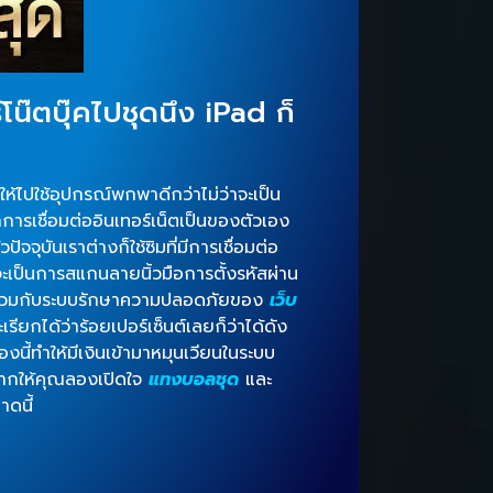
โน๊ตบุ๊คไปชุดนึง iPad ก็
้ไปใช้อุปกรณ์พกพาดีกว่าไม่ว่าจะเป็น
ารเชื่อมต่ออินเทอร์เน็ตเป็นของตัวเอง
ันเราต่างก็ใช้ซิมที่มีการเชื่อมต่อ
าจะเป็นการสแกนลายนิ้วมือการตั้งรหัสผ่าน
นร่วมกับระบบรักษาความปลอดภัยของ
เว็บ
ยกได้ว่าร้อยเปอร์เซ็นต์เลยก็ว่าได้ดัง
องนี้ทำให้มีเงินเข้ามาหมุนเวียนในระบบ
ยากให้คุณลองเปิดใจ
แทงบอลชุด
และ
าดนี้